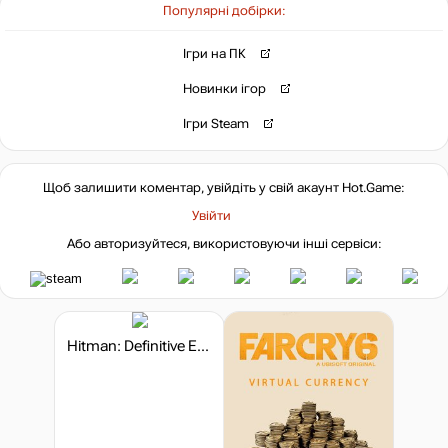
-7%
за промокодом:
Популярні добірки:
HOTGAME
-34%
Ігри на ПК
119
₴
Новинки ігор
-34%
Ігри Steam
119
₴
Щоб залишити коментар, увійдіть у свій акаунт
Hot.Game
:
268
₴
Увійти
Або авторизуйтеся, використовуючи інші сервіси:
Market
не в наявності
Hitman: Definitive Edition
не в наявності