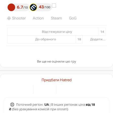
43
6.7
100
10
Shooter
Action
Steam
GoG
Відстежувати ціну
14
До обраного
18
Додати...
Ви ще не оцінили цю гру
Придбати Hatred
Поточний регіон:
UA
| В інших регіонах ціна
від 18
₴
(без урахування комісій при оплаті)