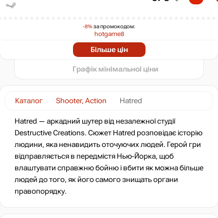
60
40
-8%
за промокодом:
min
16
20
hotgame8
-79%
2024
2025
2026
Більше цін
t
38
₴
Графік мінімальної ціни
-72%
50
₴
Каталог
Shooter, Action
Hatred
-72%
Hatred — аркадний шутер від незалежної студії
51
₴
Destructive Creations. Сюжет Hatred розповідає історію
людини, яка ненавидить оточуючих людей. Герой гри
-69%
відправляється в передмістя Нью-Йорка, щоб
56
₴
влаштувати справжню бойню і вбити як можна більше
людей до того, як його самого знищать органи
-65%
Market
63
₴
правопорядку.
35 ₴