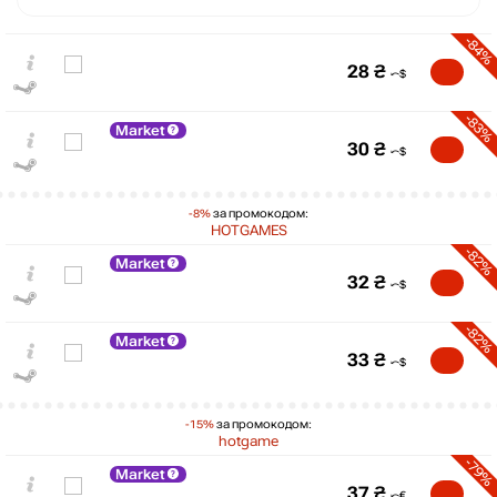
-84%
28
₴
-83%
Market
30
₴
-8%
за промокодом:
HOTGAMES
-82%
Market
32
₴
-82%
Market
33
₴
₴
-15%
за промокодом:
max
119
120
hotgame
100
-79%
Market
80
37
₴