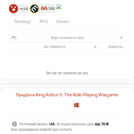
66
–
100
10
Strategy
RPG
Steam
Відстежувати ціну
5
До обраного
4
Додати...
Ви ще не оцінили цю гру
Придбати King Arthur II: The Role-Playing Wargame
Поточний регіон:
UA
| В інших регіонах ціна
від 70 ₴
(без урахування комісій при оплаті)