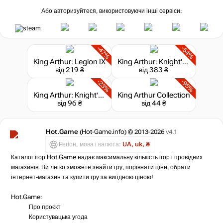
Або авторизуйтеся, використовуючи інші сервіси:
-47%
-54%
King Arthur: Legion IX
King Arthur: Knight's Tale
від 219 ₴
від 383 ₴
-23%
-95%
King Arthur: Knight's Tale - Pict Skirmish Pack
King Arthur Collection
від 96 ₴
від 44 ₴
Hot.Game
(Hot-Game.info) © 2013-2026
v4.1
Регіон, мова і валюта:
UA, uk, ₴
Каталог ігор Hot.Game надає максимальну кількість ігор і провідних
магазинів. Ви легко зможете знайти гру, порівняти ціни, обрати
інтернет-магазин та купити гру за вигідною ціною!
Hot.Game:
Про проєкт
Користувацька угода