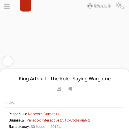
UA, uk, ₴
King Arthur II: The Role-Playing Wargame
Інфо
Розробник:
Neocore Games
Видавець:
Paradox Interactive
,
1С-Софтклаб
Дата виходу:
30 березня 2012 р.