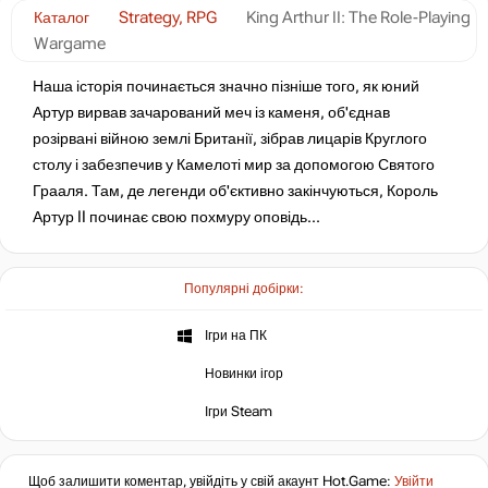
Каталог
Strategy, RPG
King Arthur II: The Role-Playing
Wargame
Наша історія починається значно пізніше того, як юний
Артур вирвав зачарований меч із каменя, об'єднав
розірвані війною землі Британії, зібрав лицарів Круглого
столу і забезпечив у Камелоті мир за допомогою Святого
Грааля. Там, де легенди об'єктивно закінчуються, Король
Артур II починає свою похмуру оповідь…
Популярні добірки:
Ігри на ПК
Новинки ігор
Ігри Steam
Щоб залишити коментар, увійдіть у свій акаунт
Hot.Game
:
Увійти