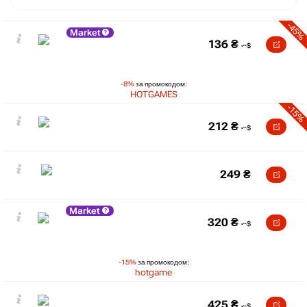
-45%
Market
136
₴
-8%
за промокодом:
HOTGAMES
-15%
212
₴
249
₴
Market
320
₴
-15%
за промокодом:
hotgame
425
₴