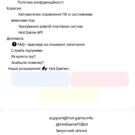
Політика конфіденційності
Корисне:
Автоматичне порівняння ПК із системними
вимогами ігор
Урахування комісій
платіжних систем
Hot.Game API
Допомога:
FAQ
– відповіді на поширені запитання
Служба підтримки
Як купити гру?
Знайшли помилку?
Наше розширення
Hot.Game+
:
support@hot-game.info
@HotGameTGBot
Зворотний зв’язок