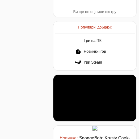
Ви ще не оцінили цю гру
Популярні добірки:
Ігри на ПК
Новинки ігор
Ігри Steam
Новинка:
SpongeBob: Krusty Cook-