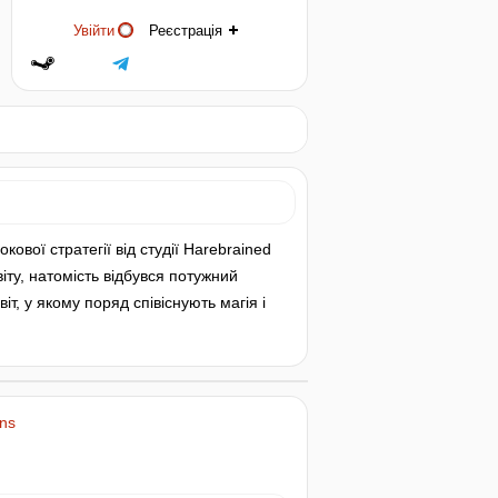
Увійти
Реєстрація
ової стратегії від студії Harebrained
іту, натомість відбувся потужний
іт, у якому поряд співіснують магія і
ns