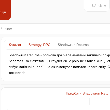
UA, uk, ₴
 цін
Каталог
Strategy, RPG
Shadowrun Returns
Shadowrun Returns - рольова гра з елементами тактичної покрок
Schemes. За сюжетом, 21 грудня 2012 року не стався кінець св
вибух магічної енергії, що ознаменував початок нового світу. Св
технологія.
Придбати Shadowrun Retur