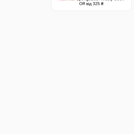
Off
від 325 ₴