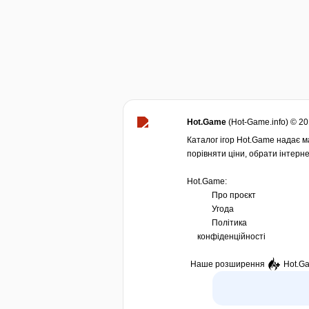
Hot.Game
(Hot-Game.info) © 2
Каталог ігор Hot.Game надає ма
порівняти ціни, обрати інтерне
Hot.Game:
Про проєкт
Угода
Політика
конфіденційності
Наше розширення
Hot.G