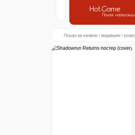
Hot.Game
Пошук найкращих