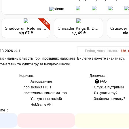
-89%
Shadowrun Returns - Deluxe Edition
Crusader Kings II: Dynasty Shields
від 67 ₴
від 49 ₴
від
013-2026
v4.1
Регіон, мова і валюта:
UA, 
ксимальну кількість ігор і провідних магазинів. Ви легко зможете знайти гру,
т-магазин та купити гру за вигідною ціною!
Корисне:
Допомога:
Автоматичне
FAQ
порівняння ПК із
Служба підтримки
системними вимогами ігор
Як купити гру?
Урахування комісій
Знайшли помилку?
Hot.Game API
ame+
: