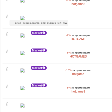
-8%
за промокодом:
hotgame8
price_details.promo_end_at.days_left_few
Market
-7%
за промокодом:
HOTGAME
Market
-8%
за промокодом:
HOTGAMES
Market
-15%
за промокодом:
hotgame
Market
-8%
за промокодом:
hotgame8