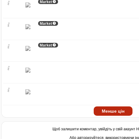
Market
Market
Market
Менше цін
Щоб залишити коментар, увійдіть у свій акаунт
H
Або авторизуйтеся, використовуючи інш