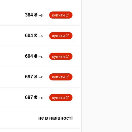
384
₴
купити
604
₴
купити
694
₴
купити
697
₴
купити
697
₴
купити
не в наявності