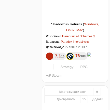
Shadowrun Returns
(
Windows,
Linux, Mac
)
Розробник:
Harebrained Schemes
Видавець:
Paradox Interactive
Дата виходу:
25 липня 2013 р.
76
7.3
100
10
Strategy
RPG
Steam
Відстежувати ціну
9
До обраного
15
Додати...