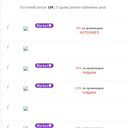
Поточний регіон:
UA
| У цьому регіоні найнижча ціна!
Market
-8%
за промокодом:
HOTGAMES
Market
-15%
за промокодом:
hotgame
Market
-15%
за промокодом:
hotgame
Market