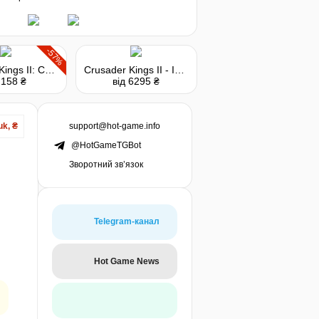
-57%
Crusader Kings II: Conclave
Crusader Kings II - Imperial Collection
 158 ₴
від 6295 ₴
support@hot-game.info
uk, ₴
@HotGameTGBot
Зворотний зв’язок
Telegram-канал
Hot Game News