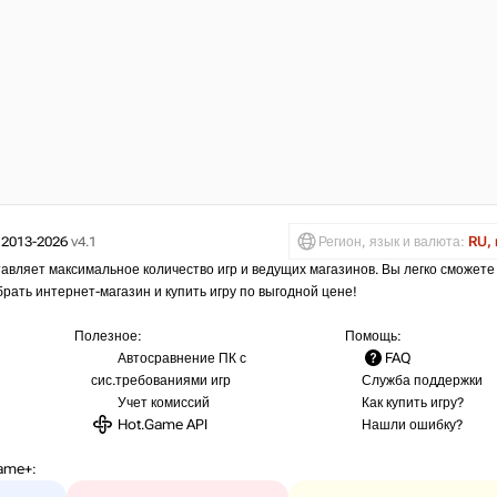
 2013-2026
v4.1
Регион, язык и валюта:
RU, 
авляет максимальное количество игр и ведущих магазинов. Вы легко сможете
брать интернет-магазин и купить игру по выгодной цене!
Полезное:
Помощь:
Автосравнение ПК с
FAQ
сис.требованиями игр
Служба поддержки
Учет комиссий
Как купить игру?
Hot.Game API
Нашли ошибку?
ame+
: