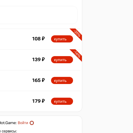
-35%
108
₽
купить
-16%
139
₽
купить
165
₽
купить
179
₽
купить
Hot.Game
:
Войти
е сервисы: