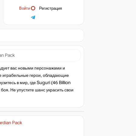
Войти
Регистрация
an Pack
дует вас новыми персонажами и
ые играбельные герои, обладающие
итесь в мир, где Suguri (46 Billion
оя. Не упустите шанс украсить свои
ardian Pack