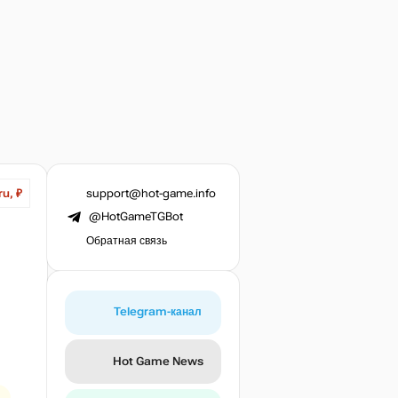
support@hot-game.info
ru, ₽
@HotGameTGBot
Обратная связь
Telegram-канал
Hot Game News