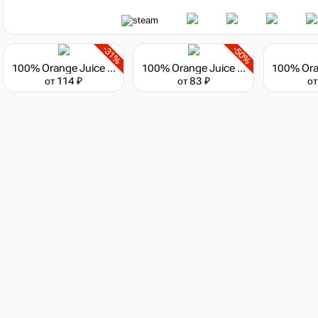
-31%
-50%
100% Orange Juice - Wanderer Pack
100% Orange Juice - Toy Store Pack
от 114 ₽
от 83 ₽
от