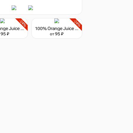
-24%
-24%
100% Orange Juice - Mei & Natsumi Character Pack
100% Orange Juice - Iru & Mira Character Pack
 95 ₽
от 95 ₽