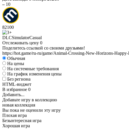
–
10
82
100
DLC
Simulator
Casual
Отслеживать цену
0
Поделитесь ссылкой со своими друзьями!
https://hot.game/ru-ru/game/Animal-Crossing-New-Horizons-Happy
Обычная
На цены
На системные требования
На график изменения цены
Без региона
HTML-виджет
В избранное
0
Добавить...
Добавьте игру в коллекцию
новая коллекция
Вы пока не оценили эту игру
Плохая игра
Безынтересная игра
Хорошая игра