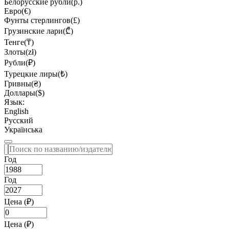
Белорусские рубли(р.)
Евро(€)
Фунты стерлингов(£)
Грузинские лари(₾)
Тенге(₸)
Злоты(zł)
Рубли(₽)
Турецкие лиры(₺)
Гривны(₴)
Доллары($)
Язык:
English
Русский
Українська
Год
Год
Цена (₽)
Цена (₽)