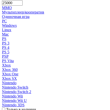
MMO
Мультиплеер/кооператив
Одиночная игра
PC
Windows
Linux
Mac
PS
PS 3
PS 4
PS 5
PSP
PS Vita
Xbox
Xbox 360
Xbox One
Xbox SX
Nintendo
Nintendo Switch
Nintendo Switch 2
Nintendo Wii
Nintendo Wii U
Nintendo 3DS
Только в наличии