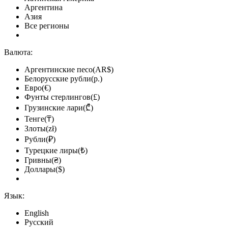
Аргентина
Азия
Все регионы
Валюта:
Аргентинские песо(AR$)
Белорусские рубли(р.)
Евро(€)
Фунты стерлингов(£)
Грузинские лари(₾)
Тенге(₸)
Злоты(zł)
Рубли(₽)
Турецкие лиры(₺)
Гривны(₴)
Доллары($)
Язык:
English
Русский