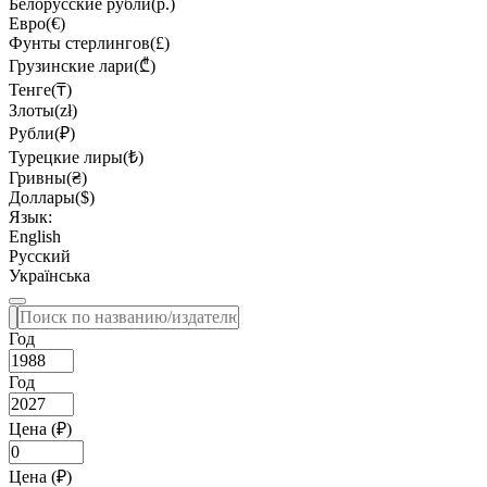
Белорусские рубли(р.)
Евро(€)
Фунты стерлингов(£)
Грузинские лари(₾)
Тенге(₸)
Злоты(zł)
Рубли(₽)
Турецкие лиры(₺)
Гривны(₴)
Доллары($)
Язык:
English
Русский
Українська
Год
Год
Цена (₽)
Цена (₽)