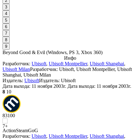
2
3
4
5
6
7
8
9
Beyond Good & Evil
(
Windows, PS 3, Xbox 360
)
Инфо
Разработчик:
Ubisoft
,
Ubisoft Montpellier
,
Ubisoft Shanghai
,
Ubisoft Milan
Разработчик: Ubisoft, Ubisoft Montpellier, Ubisoft
Shanghai, Ubisoft Milan
Издатель:
Ubisoft
Издатель: Ubisoft
Дата выхода:
11 ноября 2003г.
Дата выхода: 11 ноября 2003г.
8
10
83
100
Action
Steam
GoG
Разработчик:
Ubisoft
,
Ubisoft Montpellier
,
Ubisoft Shanghai
,