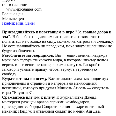
min
61
нет в наличии
2020
2022
2024
2026
нет в наличии
Больше цен
t
Меньше цен
нет в наличии
График мин. цены
Присоединяйтесь к повстанцам в игре "За гранью добра и
нет в наличии
зла".
В борьбе с предавшим вас правительством стоит
полагаться не столько на силу, сколько на хитрость и смекалку.
нет в наличии
Не останавливайтесь ни перед чем, пока злоумышленники не
будут изобличены.
нет в наличии
Разоблачите заговорщиков.
Вы — единственная надежда
мрачного футуристического мира, в котором ничему нельзя
верить и все вещи не такие, какими кажутся. Раскройте
заговор и узнайте правду, чтобы вернуть утраченную
свободу!
Будьте готовы ко всему.
Вас ожидают захватывающие дух
приключения в странной и непрерывно меняющейся
вселенной, которую придумал Мишель Ансель — создатель
игры "Rayman 3".
Сражайтесь плечом к плечу.
К журналистке Джейд,
мастерски разящей врагов сериями комбо-ударов,
присоединятся борцы Сопротивления — харизматичный
механик Пэйд’ж и отважный солдат по имени Аш Два.