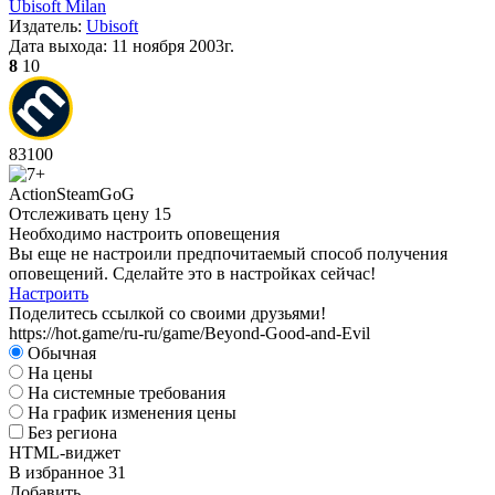
Ubisoft Milan
Издатель:
Ubisoft
Дата выхода:
11 ноября 2003г.
8
10
83
100
Action
Steam
GoG
Отслеживать цену
15
Необходимо настроить оповещения
Вы еще не настроили предпочитаемый способ получения
оповещений. Сделайте это в настройках сейчас!
Настроить
Поделитесь ссылкой со своими друзьями!
https://hot.game/ru-ru/game/Beyond-Good-and-Evil
Обычная
На цены
На системные требования
На график изменения цены
Без региона
HTML-виджет
В избранное
31
Добавить...