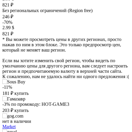
821 ₽
Без региональных ограничений (Region free)
246 ₽
-70%
2.99 $
821 ₽
* Вы можете просмотреть цены в других регионах, просто
нажав по ним в этом блоке. Это только предпросмотр цен,
который не меняет ваш регион.
Если вы хотите изменить свой регион, чтобы видеть по
умолчанию цены для другого региона, вам следует настроить
регион и предпочитаюемую валюту в верхней части сайта.
К сожалению, нам не удалось найти ни одного предложения :(
-11%
181
₽
₽
купить
max
209
200
-3%
по промокоду:
HOT-GAME3
203
₽
купить
150
нет в наличии
Market
100