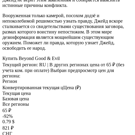
истинные причины конфликта.
Вооруженная только камерой, посохом додзё и
непоколебимой решимостью узнать правду, Джейд вскоре
сталкивается со свидетельствами существования заговора,
размах которого воистину непостижим. В этом мире
дезинформация является мощнейшим существующим
оружием. Поможет ли правда, которую узнает Джейд,
освободить ее народ.
Купить Beyond Good & Evil
Текущий регион:
RU
| В других регионах цена
от 65 ₽
(без
учета ком. при оплате)
Выбран предпросмотр цен для
региона:
Регион
Конвертированная текущая ц
Ц
ена (₽)
Текущая цена
Базовая цена
Все регионы
65 ₽
-92%
0.79 $
821 ₽
СНГ