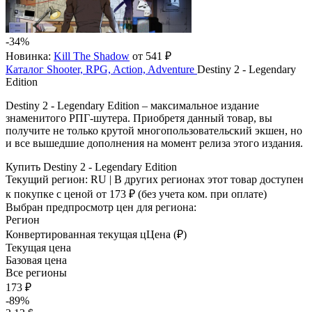
-34%
Новинка:
Kill The Shadow
от 541 ₽
Каталог
Shooter, RPG, Action, Adventure
Destiny 2 - Legendary
Edition
Destiny 2 - Legendary Edition – максимальное издание
знаменитого РПГ-шутера. Приобретя данный товар, вы
получите не только крутой многопользовательский экшен, но
и все вышедшие дополнения на момент релиза этого издания.
Купить Destiny 2 - Legendary Edition
Текущий регион:
RU
| В других регионах этот товар доступен
к покупке с ценой
от 173 ₽
(без учета ком. при оплате)
Выбран предпросмотр цен для региона:
Регион
Конвертированная текущая ц
Ц
ена (₽)
Текущая цена
Базовая цена
Все регионы
173 ₽
-89%