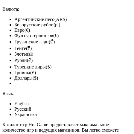
Валюта:
Аргентинские песо(AR$)
Белорусские рубли(р.)
Евро(€)
Фунты стерлингов(£)
Грузинские лари(₾)
Тенге(₸)
Злоты(zł)
Рубли(₽)
Турецкие лиры(₺)
Гривны(₴)
Доллары($)
Язык:
English
Русский
Українська
Каталог игр Hot.Game предоставляет максимальное
количество игр и ведущих магазинов. Вы легко сможете