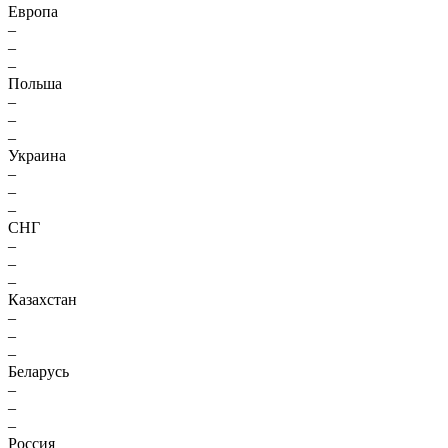
Европа
–
–
–
Польша
–
–
–
Украина
–
–
–
СНГ
–
–
–
Казахстан
–
–
–
Беларусь
–
–
–
Россия