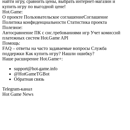
найти игру, сравнить цены, выбрать интернет-магазин и
купить игру по выгодной цене!
Hot.Game:
О проекте
Пользовательское соглашение
Соглашение
Политика конфиденциальности
Статистика
проекта
Полезное:
Автосравнение ПК с сис.требованиями игр
Учет комиссий
платежных систем
Hot.Game API
Помощь:
FAQ
– ответы на часто задаваемые вопросы
Служба
поддержки
Как купить игру?
Нашли ошибку?
Наше расширение
Hot.Game+
:
support@hot-game.info
@HotGameTGBot
Обратная связь
Telegram-канал
Hot Game News