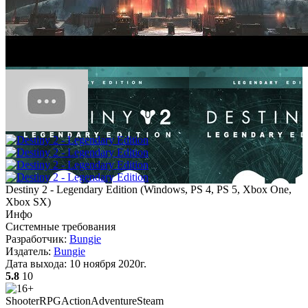
Destiny 2 - Legendary Edition
(
Windows, PS 4, PS 5, Xbox One,
Xbox SX
)
Инфо
Системные требования
Разработчик:
Bungie
Издатель:
Bungie
Дата выхода:
10 ноября 2020г.
5.8
10
Shooter
RPG
Action
Adventure
Steam