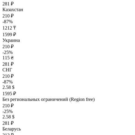
281 ₽
Казахстан
210 ₽
-87%
1212 ₸
1599 ₽
Украина
210 ₽
-25%
115 ₴
281 ₽
СНГ
210 ₽
-87%
2.58 $
1595 ₽
Без региональных ограничений (Region free)
210 ₽
-25%
2.58 $
281 ₽
Беларусь