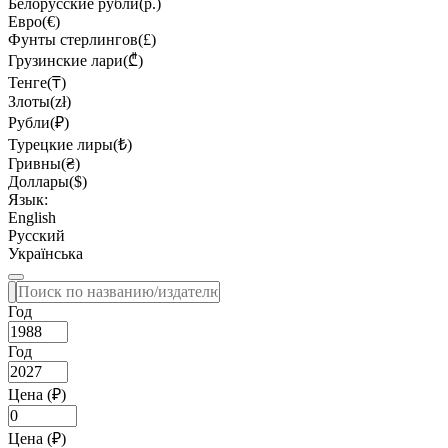
Белорусские рубли(р.)
Евро(€)
Фунты стерлингов(£)
Грузинские лари(₾)
Тенге(₸)
Злоты(zł)
Рубли(₽)
Турецкие лиры(₺)
Гривны(₴)
Доллары($)
Язык:
English
Русский
Українська
Год
Год
Цена (₽)
Цена (₽)