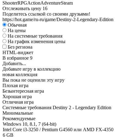
Shooter
RPG
Action
Adventure
Steam
Отслеживать цену
16
Поделитесь ссылкой со своими друзьями!
https://hot.game/ru-ru/game/Destiny-2-Legendary-Edition
Обычная
На цены
На системные требования
На график изменения цены
Без региона
HTML-виджет
В избранное
9
Добавить...
Добавьте игру в коллекцию
новая коллекция
Вы пока не оценили эту игру
Плохая игра
Безынтересная игра
Хорошая игра
Отличная игра
Системные требования Destiny 2 - Legendary Edition
Минимальные
Рекомендуемые
Windows 10, 8.1, 7 (64-bit)
Intel Core i3-3250 / Pentium G4560 или AMD FX-4350
6 GB