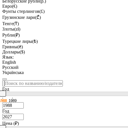
Белорусские рубли(р.)
Евро(€)
Фунты стерлингов(£)
Грузинские лари(₾)
Тенге(₸)
Злоты(zł)
Рубли(₽)
Турецкие лиры(₺)
Гривны(₴)
Доллары($)
Язык:
English
Русский
Українська
Год
1988
1989
Год
Цена (₽)