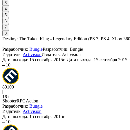
3
4
5
6
7
8
Destiny: The Taken King - Legendary Edition
(
PS 3, PS 4, Xbox 36
Разработчик:
Bungie
Разработчик: Bungie
Издатель:
Activision
Издатель: Activision
Дата выхода:
15 сентября 2015г.
Дата выхода: 15 сентября 2015г.
–
10
89
100
Shooter
RPG
Action
Разработчик:
Bungie
Издатель:
Activision
Дата выхода:
15 сентября 2015г.
–
10