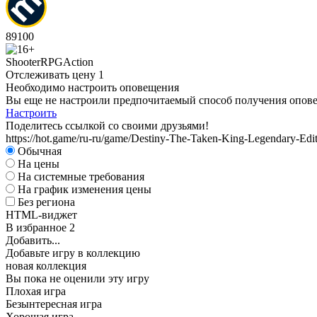
89
100
Shooter
RPG
Action
Отслеживать цену
1
Необходимо настроить оповещения
Вы еще не настроили предпочитаемый способ получения оповещ
Настроить
Поделитесь ссылкой со своими друзьями!
https://hot.game/ru-ru/game/Destiny-The-Taken-King-Legendary-Edi
Обычная
На цены
На системные требования
На график изменения цены
Без региона
HTML-виджет
В избранное
2
Добавить...
Добавьте игру в коллекцию
новая коллекция
Вы пока не оценили эту игру
Плохая игра
Безынтересная игра
Хорошая игра