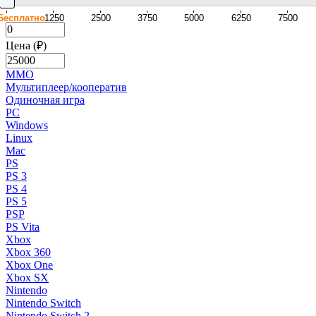
Бесплатно
1250
2500
3750
5000
6250
7500
Цена (₽)
MMO
Мультиплеер/кооператив
Одиночная игра
PC
Windows
Linux
Mac
PS
PS 3
PS 4
PS 5
PSP
PS Vita
Xbox
Xbox 360
Xbox One
Xbox SX
Nintendo
Nintendo Switch
Nintendo Switch 2