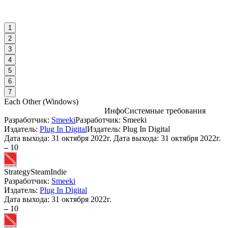
1
2
3
4
5
6
7
Each Other
(
Windows
)
Инфо
Системные требования
Разработчик:
Smeeki
Разработчик: Smeeki
С
Издатель:
Plug In Digital
Издатель: Plug In Digital
Дата выхода:
31 октября 2022г.
Дата выхода: 31 октября 2022г.
–
10
Strategy
Steam
Indie
А
Разработчик:
Smeeki
Издатель:
Plug In Digital
Дата выхода:
31 октября 2022г.
–
10