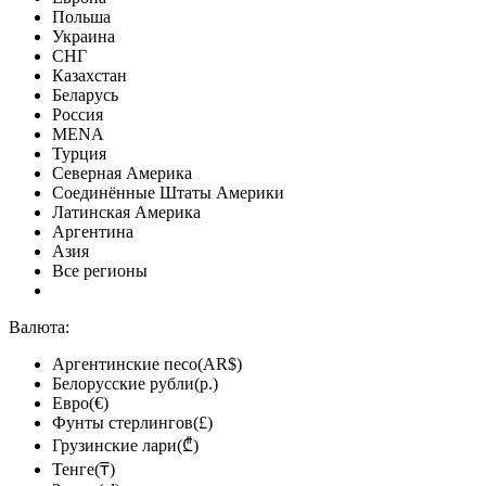
Польша
Украина
СНГ
Казахстан
Беларусь
Россия
MENA
Турция
Северная Америка
Соединённые Штаты Америки
Латинская Америка
Аргентина
Азия
Все регионы
Валюта:
Аргентинские песо(AR$)
Белорусские рубли(р.)
Евро(€)
Фунты стерлингов(£)
Грузинские лари(₾)
Тенге(₸)