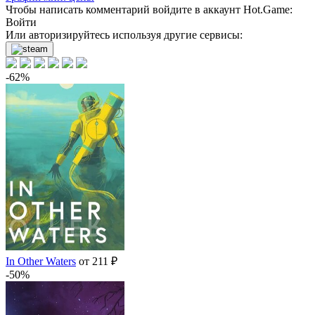
-5%
Чтобы написать комментарий войдите в аккаунт
Hot.Game
:
Войти
332
₽
купить
Или авторизируйтесь используя другие сервисы:
349
₽
купить
-62%
In Other Waters
от 211 ₽
-50%