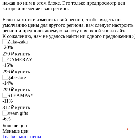
нажав по ним в этом блоке. Это только предпросмотр цен,
который не меняет ваш регион.
Если вы хотите изменить свой регион, чтобы видеть по
умолчанию цены для другого региона, вам следует настроить
регион и предпочитаюемую валюту в верхней части сайта.
К сожалению, нам не удалось найти ни одного предложения :(
-20%
279
₽
купить
-15%
₽
296
₽
купить
max
296
300
-14%
250
299
₽
купить
200
150
-11%
312
₽
купить
100
min
52
50
-6%
2023
2024
2025
2026
329
₽
купить
Больше цен
t
Меньше цен
-5%
График мин. цены
по промокоду:
Hotgame