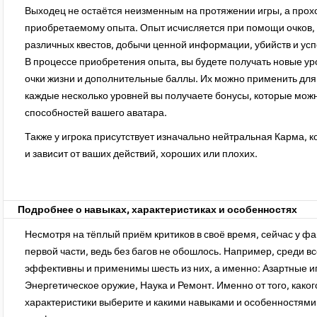
Выходец не остаётся неизменным на протяжении игры, а прохо
приобретаемому опыта. Опыт исчисляется при помощи очков,
различных квестов, добычи ценной информации, убийств и ус
В процессе приобретения опыта, вы будете получать новые ур
очки жизни и дополнительные баллы. Их можно применить для
каждые несколько уровней вы получаете бонусы, которые можн
способностей вашего аватара.
Также у игрока присутствует изначально нейтральная Карма, 
и зависит от ваших действий, хороших или плохих.
Подробнее о навыках, характеристиках и особенностях
Несмотря на тёплый приём критиков в своё время, сейчас у фа
первой части, ведь без багов не обошлось. Например, среди 
эффективны и применимы шесть из них, а именно: Азартные иг
Энергетическое оружие, Наука и Ремонт. Именно от того, каког
характеристики выберите и какими навыками и особенностями 