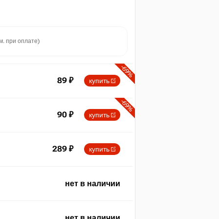
м. при оплате)
-69%
89
₽
купить
-69%
90
₽
купить
289
₽
купить
нет в наличии
нет в наличии