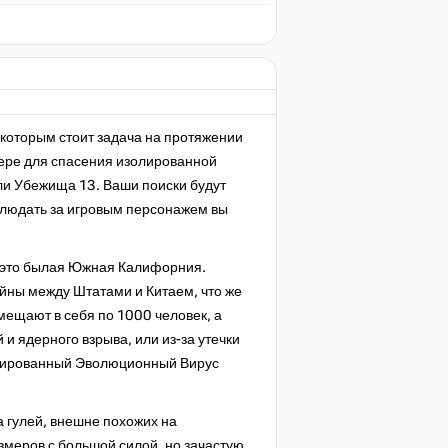
которым стоит задача на протяжении
кере для спасения изолированной
ели Убежища 13. Ваши поиски будут
блюдать за игровым персонажем вы
то это былая Южная Калифорния.
ойны между Штатами и Китаем, что же
мещают в себя по 1000 человек, а
и ядерного взрыва, или из-за утечки
рмированный Эволюционный Вирус
 гулей, внешне похожих на
змеров с большой силой, но зачастую