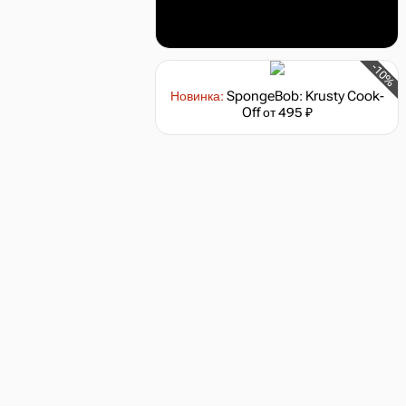
-10%
Новинка:
SpongeBob: Krusty Cook-
Off
от 495 ₽