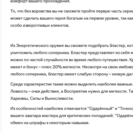
комфорт вашего прохождения.
То, что без воровства вы не сможете пройти первую часть сери
может сделать вашего героя богатым на первом уровне, так ка
особо изворотливых клиентов.
Из Энергетического оружия вы сможете подобрать бластер, ко
уничтожить любого соперника. Бластер представляет из себя 
можно по чистой случайности во время любого путешествия. К
имеет и бонус – плюс 20% меткости. Несмотря на свою имбовос
любого соперника, бластер имеет слабую сторону – низкую да
Среди характеристик также можно выделить наиболее важные. 
Ловкость – очки действия, а Восприятие нужно для меткости. Т
Харизмы, Силы и Выносливости.
Из особенностей наиболее отмечается "Одарённый" и "Точнос
вашего аватара мастера для критических попаданий. "Одарённ
обмен на штрафы к некоторым навыкам.