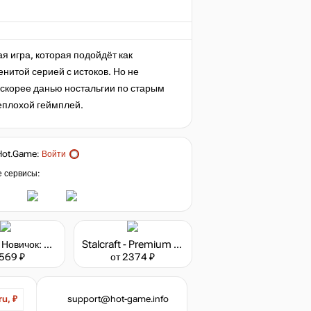
я игра, которая подойдёт как
енитой серией с истоков. Но не
скорее данью ностальгии по старым
неплохой геймплей.
Hot.Game
:
Войти
е сервисы:
Stalcraft - Новичок: Исследователь (перс.)
Stalcraft - Premium 180 days
 569 ₽
от 2374 ₽
support@hot-game.info
ru, ₽