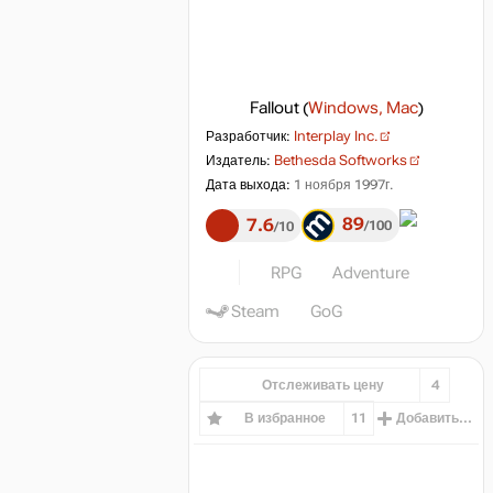
Fallout
(
Windows, Mac
)
Разработчик:
Interplay Inc.
Издатель:
Bethesda Softworks
Дата выхода:
1 ноября 1997г.
89
7.6
100
10
RPG
Adventure
Steam
GoG
Отслеживать цену
4
В избранное
11
Добавить...