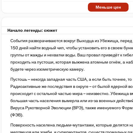
Меньше цен
Начало легенды: сюжет
События разворачиваются вокруг Выходца из Убежища, перед 
150 дней найти водный чип, чтобы установить его в своем бун
группы от жажды и нехватки воды. Ваш провал приведёт к гиб
проходить на пустоши, которая выжжена атомным огнём, а на
будете через изометрическую камеру.
Пустошь – некогда западная часть США, а если быть точнее, 
Радиоактивные же последствия в округе – от былой ядерной в
происходит с остальной частью мира – неизвестно. Убежища в
большая часть населения вымерла или из-за военных действий 
Вируса Рукотворной Эволюции (ВРЭ), также именуемого Фо
(ФЭВ).
Поверхность населена людьми-мутантами, которые делятся на
мертвецов или зомби, и супермутантов, существ громадных ра