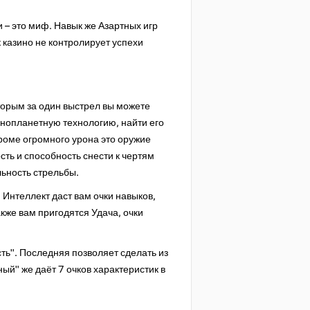
и – это миф. Навык же Азартных игр
к казино не контролирует успехи
торым за один выстрел вы можете
инопланетную технологию, найти его
роме огромного урона это оружие
ть и способность снести к чертям
льность стрельбы.
Интеллект даст вам очки навыков,
акже вам пригодятся Удача, очки
ть". Последняя позволяет сделать из
ый" же даёт 7 очков характеристик в