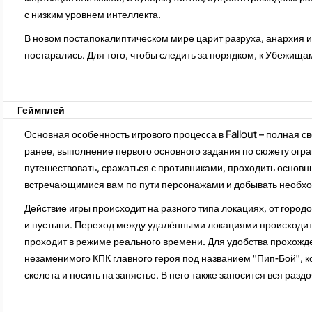
с низким уровнем интеллекта.
В новом постапокалиптическом мире царит разруха, анархия и
постарались. Для того, чтобы следить за порядком, к Убежищ
Геймплей
Основная особенность игрового процесса в Fallout – полная с
ранее, выполнение первого основного задания по сюжету огр
путешествовать, сражаться с противниками, проходить основн
встречающимися вам по пути персонажами и добывать необ
Действие игры происходит на разного типа локациях, от город
и пустыни. Переход между удалёнными локациями происходит 
проходит в режиме реального времени. Для удобства прохож
незаменимого КПК главного героя под названием "Пип-Бой", к
скелета и носить на запястье. В него также заносится вся ра