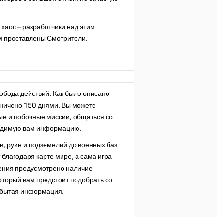
 хаос – разработчики над этим
ам проставлены Смотрители.
вобода действий. Как было описано
аничено 150 днями. Вы можете
ые и побочные миссии, общаться со
ходимую вам информацию.
ов, руин и подземелий до военных баз
благодаря карте мире, а сама игра
дения предусмотрено наличие
оторый вам предстоит подобрать со
здобытая информация.