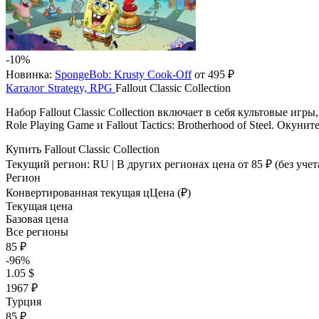
-10%
Новинка:
SpongeBob: Krusty Cook-Off
от 495 ₽
Каталог
Strategy, RPG
Fallout Classic Collection
Набор Fallout Classic Collection включает в себя культовые игры,
Role Playing Game и Fallout Tactics: Brotherhood of Steel. О
Купить Fallout Classic Collection
Текущий регион:
RU
| В других регионах цена
от 85 ₽
(без учет
Регион
Конвертированная текущая ц
Ц
ена (₽)
Текущая цена
Базовая цена
Все регионы
85 ₽
-96%
1.05 $
1967 ₽
Турция
85 ₽