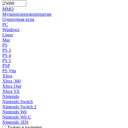
MMO
Мультиплеер/кооператив
Одиночная игра
PC
Windows
Linux
Mac
PS
PS 3
PS 4
PS 5
PSP
PS Vita
Xbox
Xbox 360
Xbox One
Xbox SX
Nintendo
Nintendo Switch
Nintendo Switch 2
Nintendo Wii
Nintendo Wii U
Nintendo 3DS
Только в наличии