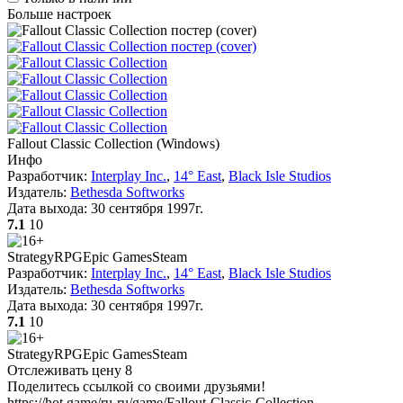
Больше настроек
Fallout Classic Collection
(
Windows
)
Инфо
Разработчик:
Interplay Inc.
,
14° East
,
Black Isle Studios
Издатель:
Bethesda Softworks
Дата выхода:
30 сентября 1997г.
7.1
10
Strategy
RPG
Epic Games
Steam
Разработчик:
Interplay Inc.
,
14° East
,
Black Isle Studios
Издатель:
Bethesda Softworks
Дата выхода:
30 сентября 1997г.
7.1
10
Strategy
RPG
Epic Games
Steam
Отслеживать цену
8
Поделитесь ссылкой со своими друзьями!
https://hot.game/ru-ru/game/Fallout-Classic-Collection