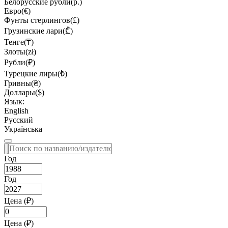
Белорусские рубли(р.)
Евро(€)
Фунты стерлингов(£)
Грузинские лари(₾)
Тенге(₸)
Злоты(zł)
Рубли(₽)
Турецкие лиры(₺)
Гривны(₴)
Доллары($)
Язык:
English
Русский
Українська
Год
Год
Цена (₽)
Цена (₽)