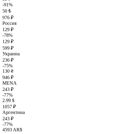
-91%
50 ₺
976 ₽
Россия
129 ₽
-78%
129 ₽
599 ₽
Украина
236 ₽
-75%
130 ₴
946 ₽
MENA
243 ₽
-77%
2.99 $
1057 ₽
Аргентина
243 ₽
-77%
4593 AR$