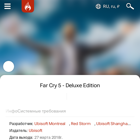
RU, ru, ₽
Far Cry 5 - Deluxe Edition
Инфо
Системные требования
Разработчик:
Ubisoft Montreal
,
Red Storm
,
Ubisoft Shanghai
,
Ubi
Издатель:
Ubisoft
Дата выхода:
27 марта 2018г.