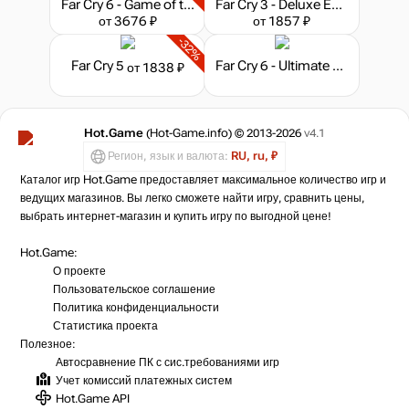
Far Cry 6 - Game of the Year Edition
Far Cry 3 - Deluxe Edition
от 3676 ₽
от 1857 ₽
-32%
Far Cry 5
Far Cry 6 - Ultimate Edition
от 1838 ₽
Hot.Game
(Hot-Game.info) © 2013-2026
v4.1
Регион, язык и валюта:
RU, ru, ₽
Каталог игр Hot.Game предоставляет максимальное количество игр и
ведущих магазинов. Вы легко сможете найти игру, сравнить цены,
выбрать интернет-магазин и купить игру по выгодной цене!
Hot.Game:
О проекте
Пользовательское соглашение
Политика конфиденциальности
Статистика
проекта
Полезное:
Автосравнение ПК с сис.требованиями игр
Учет комиссий
платежных систем
Hot.Game API