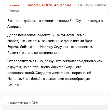
нет в наличии
Каталог
Shooter, Action, Adventure
Far Cry 5 - Deluxe
Edition
нет в наличии
В этот раз действие знаменитой серии Far Cry происходит в
Америке.
Добро пожаловать в Монтану - округ Хоуп - земли
нет в наличии
свободных и смелых, захваченные фанатиками Врат
Эдема. Дайте отпор Иосифу Сиду и его сторонникам.
нет в наличии
Разожгите огонь сопротивления.
Отправляйтесь в США, сокрушите сектантов в одиночку или
с другом, но бойтесь гнева Иосифа Сида и его
последователей. Создайте уникального персонажа!
Используйте в борьбе с сектантами разнообразную
технику.
Новости на HGN: