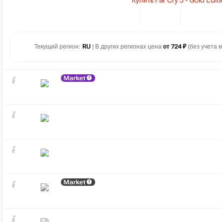
Купить Far Cry 5 - Gold Edit
Текущий регион:
RU
| В других регионах цена
от 724 ₽
(без учета к
Market
Market