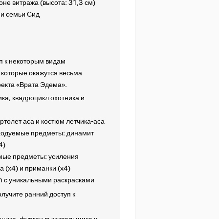
е витража (высота: 31,3 см)
и семьи Сид
п к некоторым видам
 которые окажутся весьма
оекта «Врата Эдема».
ика, квадроцикл охотника и
ертолет аса и костюм летчика-аса
сходуемые предметы: динамит
4)
мые предметы: усиления
а (х4) и приманки (х4)
m с уникальными раскрасками
лучите ранний доступ к