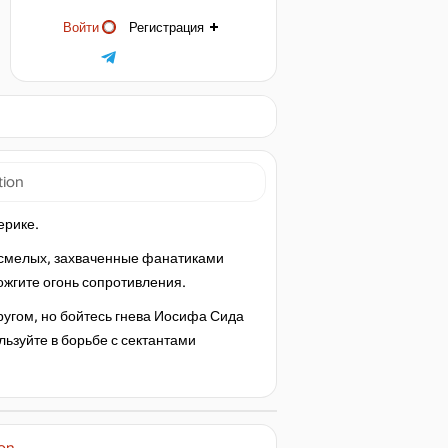
Войти
Регистрация
tion
ерике.
и смелых, захваченные фанатиками
ожгите огонь сопротивления.
ругом, но бойтесь гнева Иосифа Сида
льзуйте в борьбе с сектантами