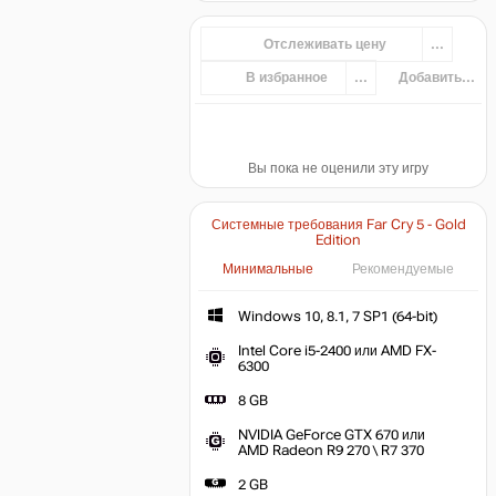
Отслеживать цену
...
В избранное
...
Добавить...
Вы пока не оценили эту игру
Системные требования Far Cry 5 - Gold
Edition
Минимальные
Рекомендуемые
Windows 10, 8.1, 7 SP1 (64-bit)
Intel Core i5-2400 или AMD FX-
6300
8 GB
NVIDIA GeForce GTX 670 или
AMD Radeon R9 270 \ R7 370
2 GB