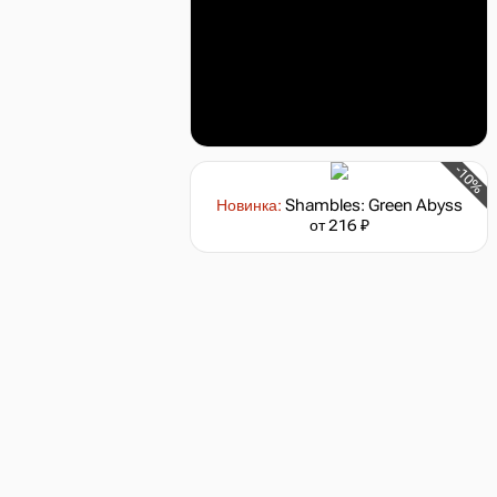
-10%
Новинка:
Shambles: Green Abyss
от 216 ₽