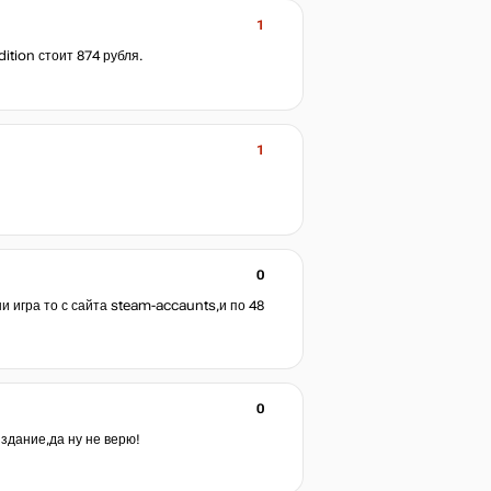
1
ition стоит 874 рубля.
1
0
и игра то с сайта steam-accaunts,и по 48
0
издание,да ну не верю!