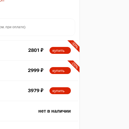
ion
ом. при оплате)
-30%
2801
₽
купить
-25%
2999
₽
купить
3979
₽
купить
нет в наличии