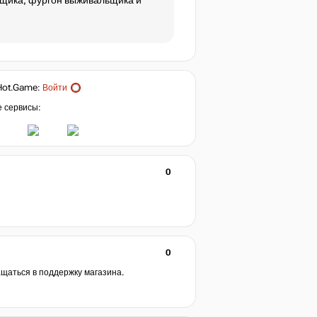
ьщика, фургон выживальщика и
Hot.Game
:
Войти
е сервисы:
0
0
ащаться в поддержку магазина.