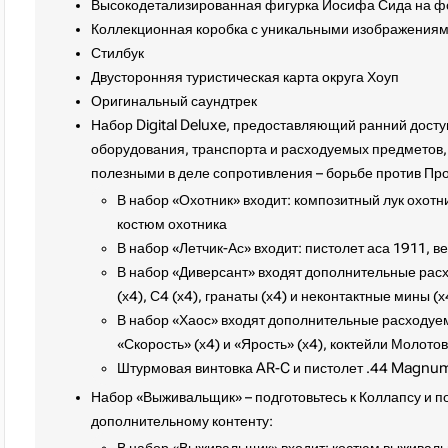
Высокодетализированная фигурка Иосифа Сида на фон
Коллекционная коробка с уникальными изображениям
Стилбук
Двусторонняя туристическая карта округа Хоуп
Оригинальный саундтрек
Набор Digital Deluxe, предоставляющий ранний досту
оборудования, транспорта и расходуемых предметов,
полезными в деле сопротивления – борьбе против Пр
В набор «Охотник» входит: композитный лук охотн
костюм охотника
В набор «Летчик-Ас» входит: пистолет аса 1911, в
В набор «Диверсант» входят дополнительные ра
(х4), С4 (х4), гранаты (х4) и неконтактные мины (х
В набор «Хаос» входят дополнительные расходуе
«Скорость» (х4) и «Ярость» (х4), коктейли Молотов
Штурмовая винтовка AR-C и пистолет .44 Magnu
Набор «Выживальщик» – подготовьтесь к Коллапсу и по
дополнительному контенту: