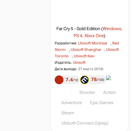
Far Cry 5 - Gold Edition
(
Windows,
PS 4, Xbox One
)
Разработчик:
Ubisoft Montreal
,
Red
Storm
,
Ubisoft Shanghai
,
Ubisoft
Toronto
,
Ubisoft Kiev
Издатель:
Ubisoft
Дата выхода:
27 марта 2018г.
78
7.4
100
10
Shooter
Action
Adventure
Epic Games
Steam
Ubisoft Connect (Uplay)