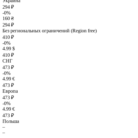
Украина
294 ₽
-0%
160 ₴
294 ₽
Без региональных ограничений (Region free)
410 ₽
-0%
4.99 $
410 ₽
СНГ
473 ₽
-0%
4.99 €
473 ₽
Европа
473 ₽
-0%
4.99 €
473 ₽
Польша
–
–
–