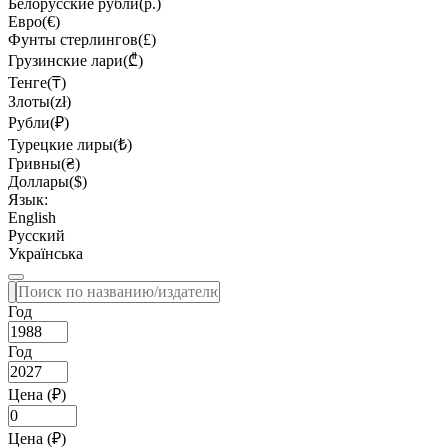
Белорусские рубли(р.)
Евро(€)
Фунты стерлингов(£)
Грузинские лари(₾)
Тенге(₸)
Злоты(zł)
Рубли(₽)
Турецкие лиры(₺)
Гривны(₴)
Доллары($)
Язык:
English
Русский
Українська
Год
Год
Цена (₽)
Цена (₽)