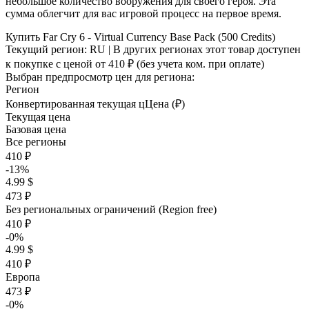
небольшое количество вооружения для своего героя. Эта
сумма облегчит для вас игровой процесс на первое время.
Купить Far Cry 6 - Virtual Currency Base Pack (500 Credits)
Текущий регион:
RU
| В других регионах этот товар доступен
к покупке с ценой
от 410 ₽
(без учета ком. при оплате)
Выбран предпросмотр цен для региона:
Регион
Конвертированная текущая ц
Ц
ена (₽)
Текущая цена
Базовая цена
Все регионы
410 ₽
-13%
4.99 $
473 ₽
Без региональных ограничений (Region free)
410 ₽
-0%
4.99 $
410 ₽
Европа
473 ₽
-0%