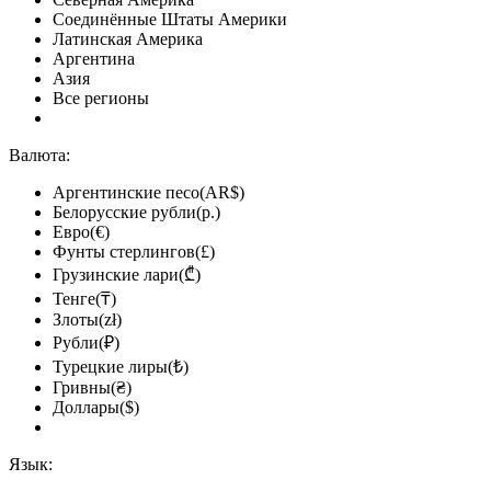
Соединённые Штаты Америки
Латинская Америка
Аргентина
Азия
Все регионы
Валюта:
Аргентинские песо(AR$)
Белорусские рубли(р.)
Евро(€)
Фунты стерлингов(£)
Грузинские лари(₾)
Тенге(₸)
Злоты(zł)
Рубли(₽)
Турецкие лиры(₺)
Гривны(₴)
Доллары($)
Язык: