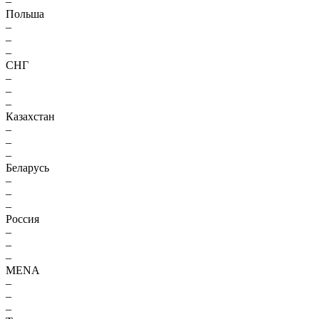
–
Польша
–
–
–
СНГ
–
–
–
Казахстан
–
–
–
Беларусь
–
–
–
Россия
–
–
–
MENA
–
–
–