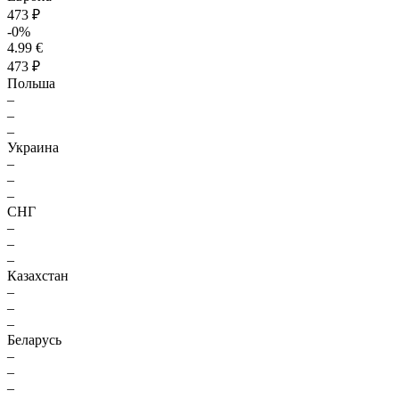
473 ₽
-0%
4.99 €
473 ₽
Польша
–
–
–
Украина
–
–
–
СНГ
–
–
–
Казахстан
–
–
–
Беларусь
–
–
–