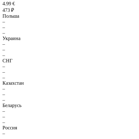
4.99 €
473 ₽
Польша
–
–
–
Украина
–
–
–
СНГ
–
–
–
Казахстан
–
–
–
Беларусь
–
–
–
Россия
–
–