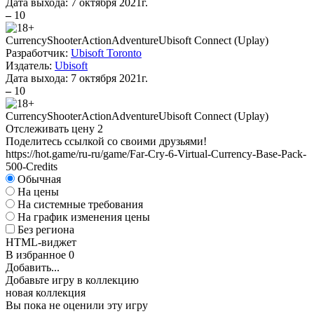
Дата выхода:
7 октября 2021г.
–
10
Currency
Shooter
Action
Adventure
Ubisoft Connect (Uplay)
Разработчик:
Ubisoft Toronto
Издатель:
Ubisoft
Дата выхода:
7 октября 2021г.
–
10
Currency
Shooter
Action
Adventure
Ubisoft Connect (Uplay)
Отслеживать цену
2
Поделитесь ссылкой со своими друзьями!
https://hot.game/ru-ru/game/Far-Cry-6-Virtual-Currency-Base-Pack-
500-Credits
Обычная
На цены
На системные требования
На график изменения цены
Без региона
HTML-виджет
В избранное
0
Добавить...
Добавьте игру в коллекцию
новая коллекция
Вы пока не оценили эту игру