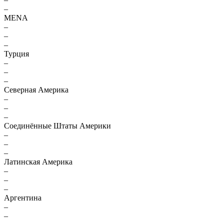
–
MENA
–
–
–
Турция
–
–
–
Северная Америка
–
–
–
Соединённые Штаты Америки
–
–
–
Латинская Америка
–
–
–
Аргентина
–
–