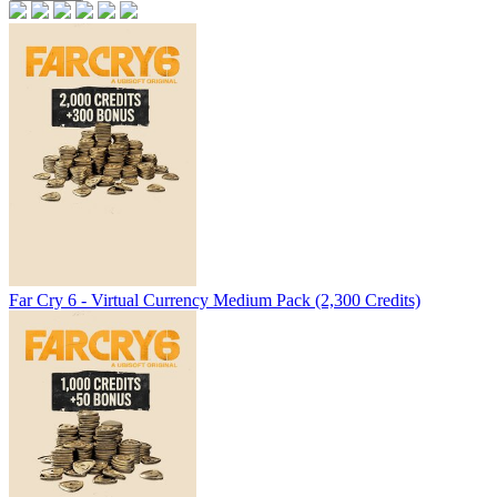
Far Cry 6 - Virtual Currency Medium Pack (2,300 Credits)