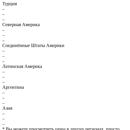
Турция
–
–
–
Северная Америка
–
–
–
Соединённые Штаты Америки
–
–
–
Латинская Америка
–
–
–
Аргентина
–
–
–
Азия
–
–
–
* Вы можете просмотреть цены в других регионах, просто