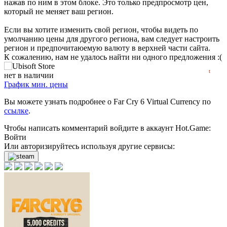
нажав по ним в этом блоке. Это только предпросмотр цен,
который не меняет ваш регион.
1,400
max
min
1399
Если вы хотите изменить свой регион, чтобы видеть по
умолчанию цены для другого региона, вам следует настроить
1,395
регион и предпочитаюемую валюту в верхней части сайта.
К сожалению, нам не удалось найти ни одного предложения :(
2022
2023
2024
2025
2026
t
нет в наличии
График мин. цены
Вы можете узнать подробнее о Far Cry 6 Virtual Currency по
ссылке
.
Чтобы написать комментарий войдите в аккаунт
Hot.Game
:
Войти
Или авторизируйтесь используя другие сервисы: