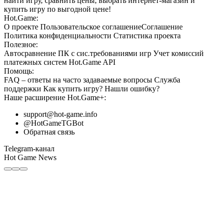
найти игру, сравнить цены, выбрать интернет-магазин и
купить игру по выгодной цене!
Hot.Game:
О проекте
Пользовательское соглашение
Соглашение
Политика конфиденциальности
Статистика
проекта
Полезное:
Автосравнение ПК с сис.требованиями игр
Учет комиссий
платежных систем
Hot.Game API
Помощь:
FAQ
– ответы на часто задаваемые вопросы
Служба
поддержки
Как купить игру?
Нашли ошибку?
Наше расширение
Hot.Game+
:
support@hot-game.info
@HotGameTGBot
Обратная связь
Telegram-канал
Hot Game News