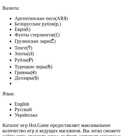
Валюта:
Аргентинские песо(AR$)
Белорусские рубли(р.)
Евро(€)
Фунты стерлингов(£)
Грузинские лари(₾)
Тенге(₸)
Злоты(zł)
Рубли(₽)
Турецкие лиры(₺)
Гривны(₴)
Доллары($)
Язык:
English
Русский
Українська
Каталог игр Hot.Game предоставляет максимальное
количество игр и ведущих магазинов. Вы легко сможете