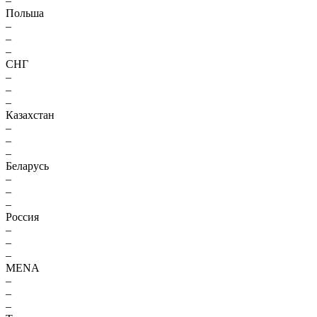
–
Польша
–
–
–
СНГ
–
–
–
Казахстан
–
–
–
Беларусь
–
–
–
Россия
–
–
–
MENA
–
–
–