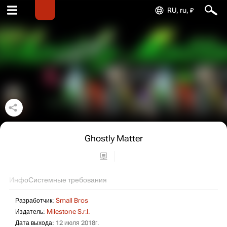
RU, ru, ₽
Ghostly Matter
Инфо
Системные требования
Разработчик:
Small Bros
Издатель:
Milestone S.r.l.
Дата выхода:
12 июля 2018г.