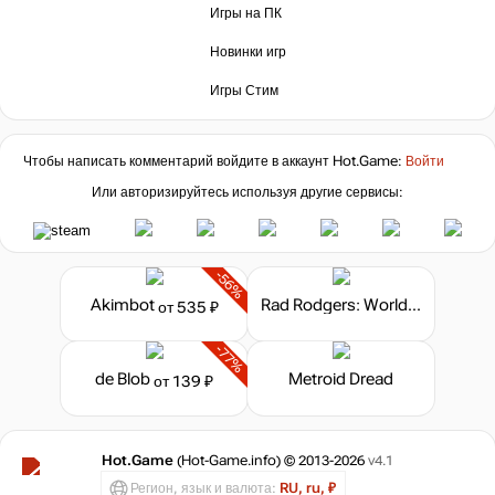
Игры на ПК
Новинки игр
Игры Стим
Чтобы написать комментарий войдите в аккаунт
Hot.Game
:
Войти
Или авторизируйтесь используя другие сервисы:
-56%
Akimbot
Rad Rodgers: World One
от 535 ₽
-77%
de Blob
Metroid Dread
от 139 ₽
Hot.Game
(Hot-Game.info) © 2013-2026
v4.1
Регион, язык и валюта:
RU, ru, ₽