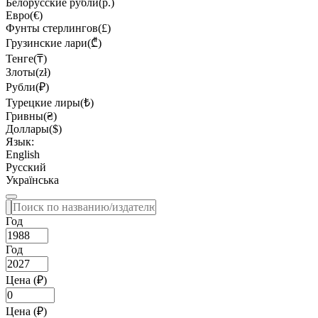
Белорусские рубли(р.)
Евро(€)
Фунты стерлингов(£)
Грузинские лари(₾)
Тенге(₸)
Злоты(zł)
Рубли(₽)
Турецкие лиры(₺)
Гривны(₴)
Доллары($)
Язык:
English
Русский
Українська
Год
Год
Цена (₽)
Цена (₽)