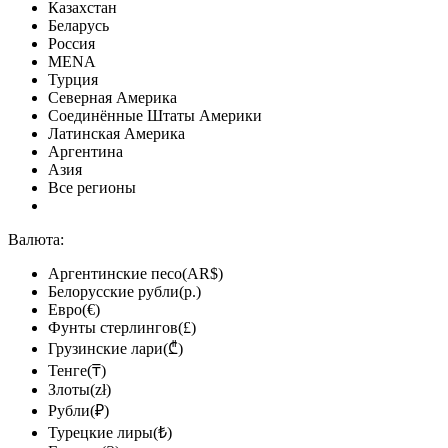
Казахстан
Беларусь
Россия
MENA
Турция
Северная Америка
Соединённые Штаты Америки
Латинская Америка
Аргентина
Азия
Все регионы
Валюта:
Аргентинские песо(AR$)
Белорусские рубли(р.)
Евро(€)
Фунты стерлингов(£)
Грузинские лари(₾)
Тенге(₸)
Злоты(zł)
Рубли(₽)
Турецкие лиры(₺)