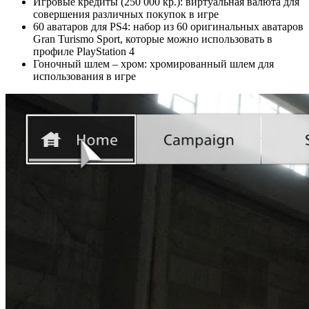
Игровые кредиты (250 000 кр.): виртуальная валюта для
совершения различных покупок в игре
60 аватаров для PS4: набор из 60 оригинальных аватаров
Gran Turismo Sport, которые можно использовать в
профиле PlayStation 4
Гоночный шлем – хром: хромированный шлем для
использования в игре