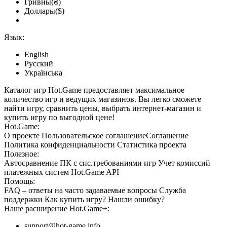
Гривны(₴)
Доллары($)
Язык:
English
Русский
Українська
Каталог игр Hot.Game предоставляет максимальное
количество игр и ведущих магазинов. Вы легко сможете
найти игру, сравнить цены, выбрать интернет-магазин и
купить игру по выгодной цене!
Hot.Game:
О проекте
Пользовательское соглашение
Соглашение
Политика конфиденциальности
Статистика
проекта
Полезное:
Автосравнение ПК с сис.требованиями игр
Учет комиссий
платежных систем
Hot.Game API
Помощь:
FAQ
– ответы на часто задаваемые вопросы
Служба
поддержки
Как купить игру?
Нашли ошибку?
Наше расширение
Hot.Game+
:
support@hot-game.info