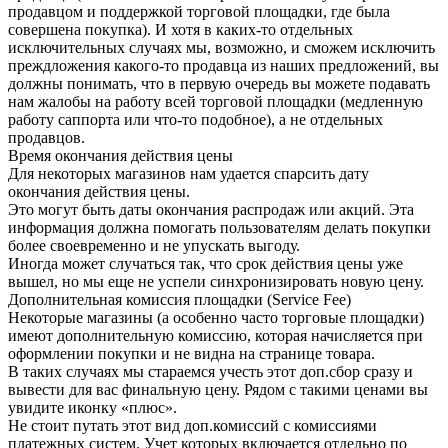
продавцом и поддержкой торговой площадки, где была
совершена покупка). И хотя в каких-то отдельных
исключительных случаях мы, возможно, и сможем исключить
преждложения какого-то продавца из наших предложений, вы
должны понимать, что в первую очередь вы можете подавать
нам жалобы на работу всей торговой площадки (медленную
работу саппорта или что-то подобное), а не отдельных
продавцов.
Время окончания действия цены
Для некоторых магазинов нам удается спарсить дату
окончания действия цены.
Это могут быть даты окончания распродаж или акций. Эта
информация должна помогать пользователям делать покупки
более своевременно и не упускать выгоду.
Иногда может случаться так, что срок действия цены уже
вышел, но мы еще не успели синхронизировать новую цену.
Дополнительная комиссия площадки (Service Fee)
Некоторые магазины (а особенно часто торговые площадки)
имеют дополнительную комиссию, которая начисляется при
оформлении покупки и не видна на странице товара.
В таких случаях мы стараемся учесть этот доп.сбор сразу и
вывести для вас финальную цену. Рядом с такими ценами вы
увидите иконку «плюс».
Не стоит путать этот вид доп.комиссий с комиссиями
платежных систем. Учет которых включается отдельно по