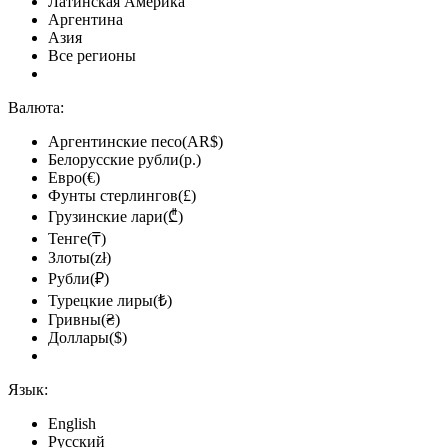
Латинская Америка
Аргентина
Азия
Все регионы
Валюта:
Аргентинские песо(AR$)
Белорусские рубли(р.)
Евро(€)
Фунты стерлингов(£)
Грузинские лари(₾)
Тенге(₸)
Злоты(zł)
Рубли(₽)
Турецкие лиры(₺)
Гривны(₴)
Доллары($)
Язык:
English
Русский