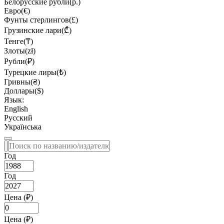
Белорусские рубли(р.)
Евро(€)
Фунты стерлингов(£)
Грузинские лари(₾)
Тенге(₸)
Злоты(zł)
Рубли(₽)
Турецкие лиры(₺)
Гривны(₴)
Доллары($)
Язык:
English
Русский
Українська
Год
Год
Цена (₽)
Цена (₽)