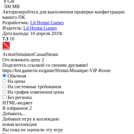
8 GB
500 MB
Авторизируйтесь
для выполнения проверки конфигурации
вашего ПК
Разработчик:
Lil Hentai Games
Издатель:
Lil Hentai Games
Дата выхода:
10 апреля 2019г.
7.3
10
Action
Simulator
Casual
Steam
Отслеживать цену
2
Поделитесь ссылкой со своими друзьями!
https://hot.game/ru-ru/game/Hentai-Mosaique-VIP-Room
Обычная
На цены
На системные требования
На график изменения цены
Без региона
HTML-виджет
В избранное
2
Добавить...
Добавьте игру в коллекцию
новая коллекция
Вы пока не оценили эту игру