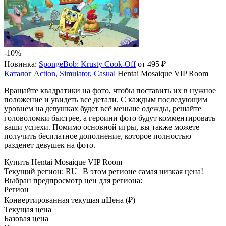
-10%
Новинка:
SpongeBob: Krusty Cook-Off
от 495 ₽
Каталог
Action, Simulator, Casual
Hentai Mosaique VIP Room
Вращайте квадратики на фото, чтобы поставить их в нужное
положение и увидеть все детали. С каждым последующим
уровнем на девушках будет всё меньше одежды, решайте
головоломки быстрее, а героини фото будут комментировать
ваши успехи. Помимо основной игры, вы также можете
получить бесплатное дополнение, которое полностью
разденет девушек на фото.
Купить Hentai Mosaique VIP Room
Текущий регион:
RU
| В этом регионе самая низкая цена!
Выбран предпросмотр цен для региона:
Регион
Конвертированная текущая ц
Ц
ена (₽)
Текущая цена
Базовая цена