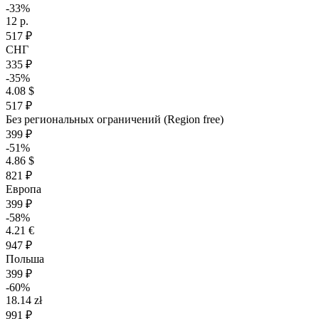
-33%
12 р.
517 ₽
СНГ
335 ₽
-35%
4.08 $
517 ₽
Без региональных ограничений (Region free)
399 ₽
-51%
4.86 $
821 ₽
Европа
399 ₽
-58%
4.21 €
947 ₽
Польша
399 ₽
-60%
18.14 zł
991 ₽