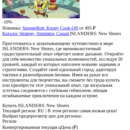
-10%
Новинка:
SpongeBob: Krusty Cook-Off
от 495 ₽
Каталог
Strategy, Simulator, Casual
ISLANDERS: New Shores
Приготовьтесь к захватывающему путешествию в мире
ISLANDERS: New Shores, где минималистичный
градостроительный опыт обретает новое дыхание. Откройте
для себя множество уникальных возможностей, исследуя 50
уровней, каждый из которых наполнен новыми задачами и
стратегиями. Создайте свой идеальный город, адаптируя
тактики к разнообразным биомам. Имея на руках все
инструменты для творчества, вы сможете без труда купить
или приобрести этот уникальный опыт, где визуальная
эстетика соединяется с глубоким геймплеем, обещая
незабываемые приключения на каждом острове.
Купить ISLANDERS: New Shores
Текущий регион:
RU
| В этом регионе самая низкая цена!
Выбран предпросмотр цен для региона:
Регион
Конвертированная текущая ц
Ц
ена (₽)