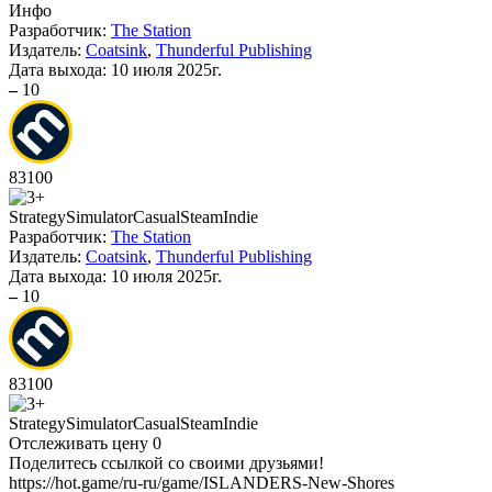
Инфо
Разработчик:
The Station
Издатель:
Coatsink
,
Thunderful Publishing
Дата выхода:
10 июля 2025г.
–
10
83
100
Strategy
Simulator
Casual
Steam
Indie
Разработчик:
The Station
Издатель:
Coatsink
,
Thunderful Publishing
Дата выхода:
10 июля 2025г.
–
10
83
100
Strategy
Simulator
Casual
Steam
Indie
Отслеживать цену
0
Поделитесь ссылкой со своими друзьями!
https://hot.game/ru-ru/game/ISLANDERS-New-Shores