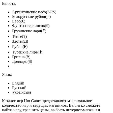
Валюта:
Аргентинские песо(AR$)
Белорусские рубли(р.)
Евро(€)
Фунты стерлингов(£)
Грузинские лари(₾)
Тенге(₸)
Злоты(zł)
Рубли(₽)
Турецкие лиры(₺)
Гривны(₴)
Доллары($)
Язык:
English
Русский
Українська
Каталог игр Hot.Game предоставляет максимальное
количество игр и ведущих магазинов. Вы легко сможете
найти игру, сравнить цены, выбрать интернет-магазин и