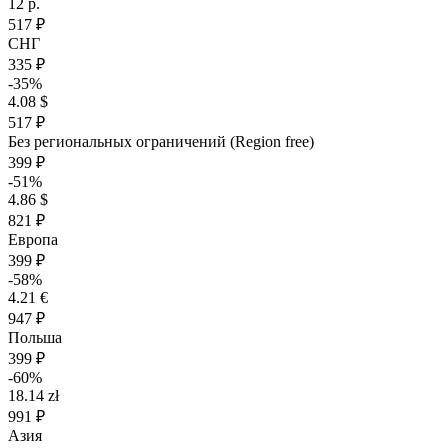
12 р.
517 ₽
СНГ
335 ₽
-35%
4.08 $
517 ₽
Без региональных ограничений (Region free)
399 ₽
-51%
4.86 $
821 ₽
Европа
399 ₽
-58%
4.21 €
947 ₽
Польша
399 ₽
-60%
18.14 zł
991 ₽
Азия