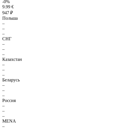
-0%
9.99 €
947 ₽
Польша
–
–
–
СНГ
–
–
–
Казахстан
–
–
–
Беларусь
–
–
–
Россия
–
–
–
MENA
–