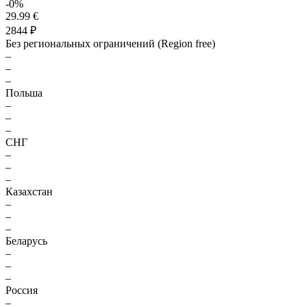
-0%
29.99 €
2844 ₽
Без региональных ограничений (Region free)
–
–
–
Польша
–
–
–
СНГ
–
–
–
Казахстан
–
–
–
Беларусь
–
–
–
Россия
–