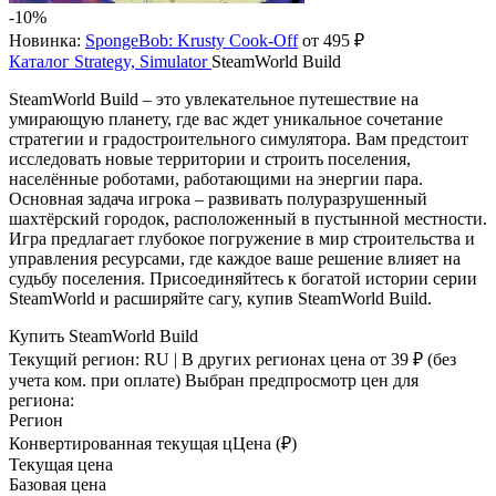
-10%
Новинка:
SpongeBob: Krusty Cook-Off
от 495 ₽
Каталог
Strategy, Simulator
SteamWorld Build
SteamWorld Build – это увлекательное путешествие на
умирающую планету, где вас ждет уникальное сочетание
стратегии и градостроительного симулятора. Вам предстоит
исследовать новые территории и строить поселения,
населённые роботами, работающими на энергии пара.
Основная задача игрока – развивать полуразрушенный
шахтёрский городок, расположенный в пустынной местности.
Игра предлагает глубокое погружение в мир строительства и
управления ресурсами, где каждое ваше решение влияет на
судьбу поселения. Присоединяйтесь к богатой истории серии
SteamWorld и расширяйте сагу, купив SteamWorld Build.
Купить SteamWorld Build
Текущий регион:
RU
| В других регионах цена
от 39 ₽
(без
учета ком. при оплате)
Выбран предпросмотр цен для
региона:
Регион
Конвертированная текущая ц
Ц
ена (₽)
Текущая цена
Базовая цена