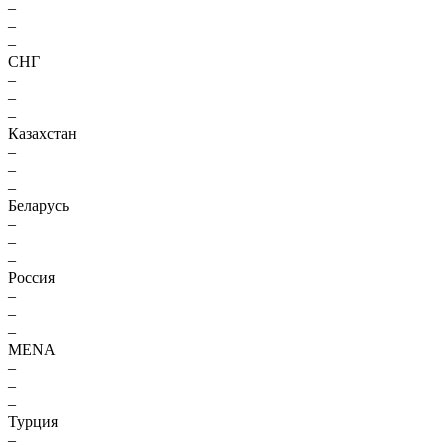
–
–
–
СНГ
–
–
–
Казахстан
–
–
–
Беларусь
–
–
–
Россия
–
–
–
MENA
–
–
–
Турция
–