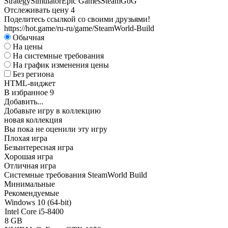
Strategy
Simulator
Epic Games
Steam
GoG
Отслеживать цену
4
Поделитесь ссылкой со своими друзьями!
https://hot.game/ru-ru/game/SteamWorld-Build
Обычная
На цены
На системные требования
На график изменения цены
Без региона
HTML-виджет
В избранное
9
Добавить...
Добавьте игру в коллекцию
новая коллекция
Вы пока не оценили эту игру
Плохая игра
Безынтересная игра
Хорошая игра
Отличная игра
Системные требования SteamWorld Build
Минимальные
Рекомендуемые
Windows 10 (64-bit)
Intel Core i5-8400
8 GB