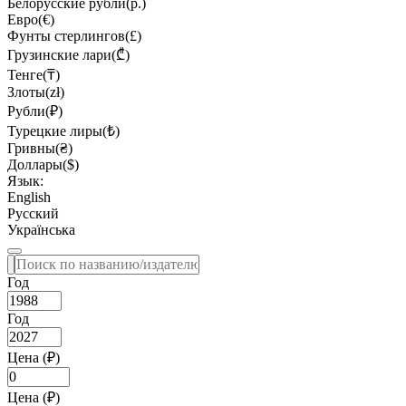
Белорусские рубли(р.)
Евро(€)
Фунты стерлингов(£)
Грузинские лари(₾)
Тенге(₸)
Злоты(zł)
Рубли(₽)
Турецкие лиры(₺)
Гривны(₴)
Доллары($)
Язык:
English
Русский
Українська
Год
Год
Цена (₽)
Цена (₽)