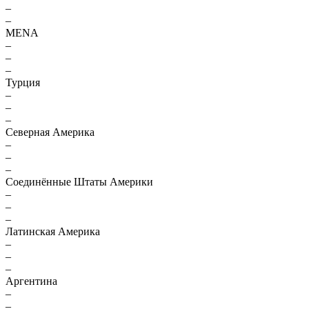
–
–
MENA
–
–
–
Турция
–
–
–
Северная Америка
–
–
–
Соединённые Штаты Америки
–
–
–
Латинская Америка
–
–
–
Аргентина
–
–