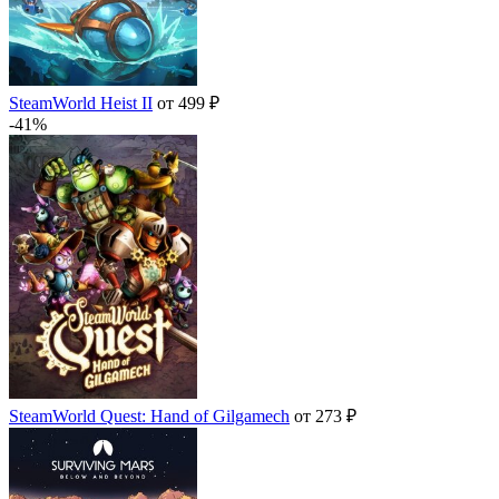
SteamWorld Heist II
от 499 ₽
-41%
SteamWorld Quest: Hand of Gilgamech
от 273 ₽