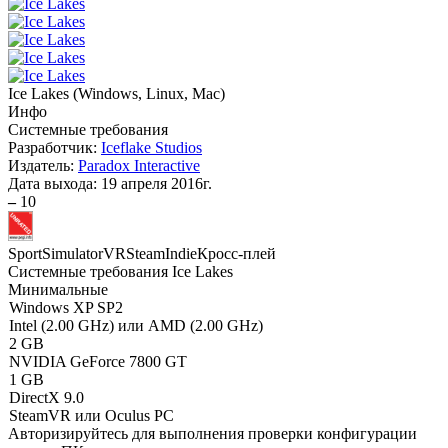
Ice Lakes
(
Windows, Linux, Mac
)
Инфо
Системные требования
Разработчик:
Iceflake Studios
Издатель:
Paradox Interactive
Дата выхода:
19 апреля 2016г.
–
10
Sport
Simulator
VR
Steam
Indie
Кросс-плей
Системные требования Ice Lakes
Минимальные
Windows XP SP2
Intel (2.00 GHz) или AMD (2.00 GHz)
2 GB
NVIDIA GeForce 7800 GT
1 GB
DirectX 9.0
SteamVR или Oculus PC
Авторизируйтесь
для выполнения проверки конфигурации