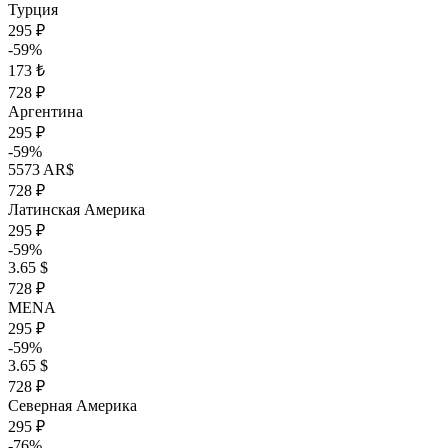
Турция
295 ₽
-59%
173 ₺
728 ₽
Аргентина
295 ₽
-59%
5573 AR$
728 ₽
Латинская Америка
295 ₽
-59%
3.65 $
728 ₽
MENA
295 ₽
-59%
3.65 $
728 ₽
Северная Америка
295 ₽
-76%