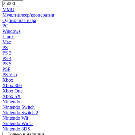
MMO
Мультиплеер/кооператив
Одиночная игра
PC
Windows
Linux
Mac
PS
PS 3
PS 4
PS 5
PSP
PS Vita
Xbox
Xbox 360
Xbox One
Xbox SX
Nintendo
Nintendo Switch
Nintendo Switch 2
Nintendo Wii
Nintendo Wii U
Nintendo 3DS
Только в наличии