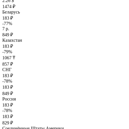
2.26 $
1474 ₽
Беларусь
183 ₽
-77%
7 р.
849 ₽
Казахстан
183 ₽
-79%
1067 ₸
857 ₽
СНГ
183 ₽
-78%
183 ₽
849 ₽
Россия
183 ₽
-78%
183 ₽
829 ₽
Соединённые Штаты Америки