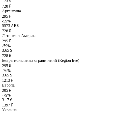
173 ₺
728 ₽
Аргентина
295 ₽
-59%
5573 AR$
728 ₽
Латинская Америка
295 ₽
-59%
3.65 $
728 ₽
Без региональных ограничений (Region free)
295 ₽
-76%
3.65 $
1213 ₽
Европа
295 ₽
-79%
3.17 €
1397 ₽
Украина