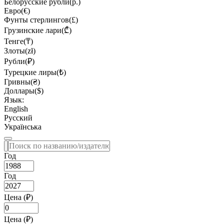
Белорусские рубли(р.)
Евро(€)
Фунты стерлингов(£)
Грузинские лари(₾)
Тенге(₸)
Злоты(zł)
Рубли(₽)
Турецкие лиры(₺)
Гривны(₴)
Доллары($)
Язык:
English
Русский
Українська
Год
Год
Цена (₽)
Цена (₽)