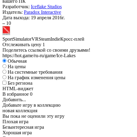
вашего ПК
Разработчик:
Iceflake Studios
Издатель:
Paradox Interactive
Дата выхода:
19 апреля 2016г.
–
10
Sport
Simulator
VR
Steam
Indie
Кросс-плей
Отслеживать цену
1
Поделитесь ссылкой со своими друзьями!
https://hot.game/ru-ru/game/Ice-Lakes
Обычная
На цены
На системные требования
На график изменения цены
Без региона
HTML-виджет
В избранное
0
Добавить...
Добавьте игру в коллекцию
новая коллекция
Вы пока не оценили эту игру
Плохая игра
Безынтересная игра
Хорошая игра