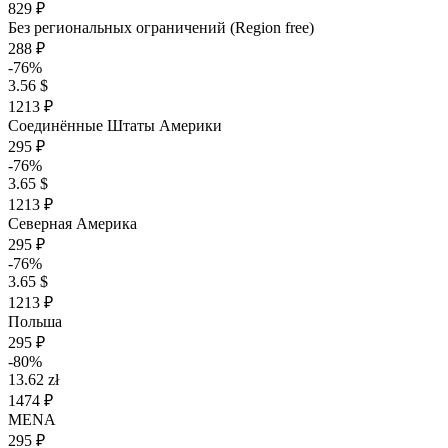
829 ₽
Без региональных ограничений (Region free)
288 ₽
-76%
3.56 $
1213 ₽
Соединённые Штаты Америки
295 ₽
-76%
3.65 $
1213 ₽
Северная Америка
295 ₽
-76%
3.65 $
1213 ₽
Польша
295 ₽
-80%
13.62 zł
1474 ₽
MENA
295 ₽