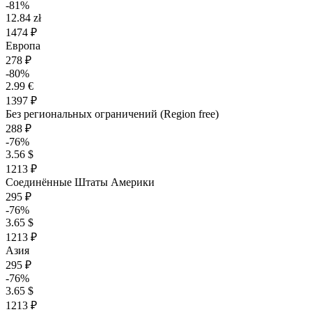
-81%
12.84 zł
1474 ₽
Европа
278 ₽
-80%
2.99 €
1397 ₽
Без региональных ограничений (Region free)
288 ₽
-76%
3.56 $
1213 ₽
Соединённые Штаты Америки
295 ₽
-76%
3.65 $
1213 ₽
Азия
295 ₽
-76%
3.65 $
1213 ₽