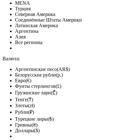
MENA
Турция
Северная Америка
Соединённые Штаты Америки
Латинская Америка
Аргентина
Азия
Все регионы
Валюта:
Аргентинские песо(AR$)
Белорусские рубли(р.)
Евро(€)
Фунты стерлингов(£)
Грузинские лари(₾)
Тенге(₸)
Злоты(zł)
Рубли(₽)
Турецкие лиры(₺)
Гривны(₴)
Доллары($)