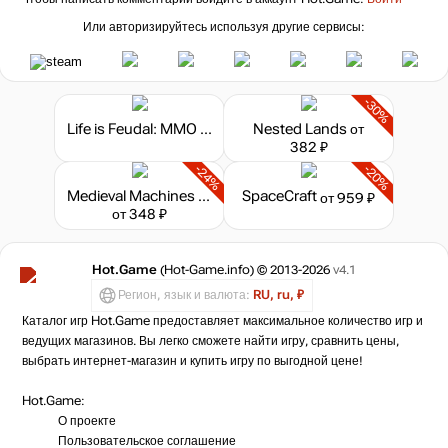
Или авторизируйтесь используя другие сервисы:
-30%
Life is Feudal: MMO - Pagan Starter Pack
Nested Lands
от
382 ₽
-24%
-20%
Medieval Machines Builder
SpaceCraft
от 959 ₽
от 348 ₽
Hot.Game
(Hot-Game.info) © 2013-2026
v4.1
Регион, язык и валюта:
RU, ru, ₽
Каталог игр Hot.Game предоставляет максимальное количество игр и
ведущих магазинов. Вы легко сможете найти игру, сравнить цены,
выбрать интернет-магазин и купить игру по выгодной цене!
Hot.Game:
О проекте
Пользовательское соглашение