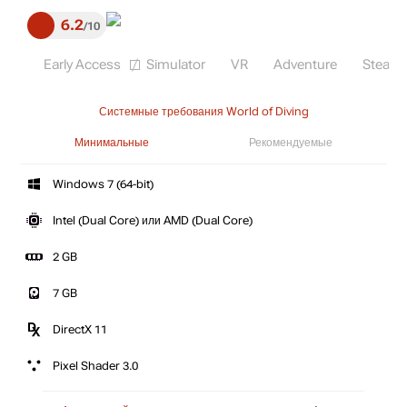
6.2
10
Early Access
Simulator
VR
Adventure
Steam
Системные требования World of Diving
Минимальные
Рекомендуемые
Windows 7 (64-bit)
Intel (Dual Core) или AMD (Dual Core)
2 GB
7 GB
DirectX 11
Pixel Shader 3.0