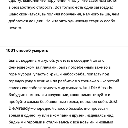
сделку: выполняйте поручения и получите заветный билет
в беззаботную старость. Вот только есть одна загвоздка:
шанс скончаться, выполняя поручения, намного выше, чем
добраться до цели. Но и терять одинокому старику особо
нечего.
1001 способ умереть
Быть съеденным акулой, улететь в соседний штат с
фейерверком за плечами, быть погребенным заживо в
горе мусора, упасть с крыши небоскрёба, попасть под
горячую руку мясника или разбиться о тренажер – короткий
список способов покинуть мир живых в Just Die Already.
Забудьте о морали и сочувствии, экспериментируйте и
пробуйте самые безбашенные трюки, не жалея себя. Just
Die Already – очередной способ беззаботно провести
время в одиночку или в компании друзей, издеваясь над
бедными героями и сталкиваясь с всё новыми и новыми