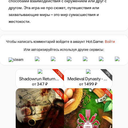
способами взаимодействия с окружением или друг с
другом. Эта игра не про сюжет, путешествия или
захватывающие миры – это мир сумасшествия и
жестокости.
Чтобы написать комментарий войдите в аккаунт
Hot.Game
:
Войти
Или авторизируйтесь используя другие сервисы:
-75%
-9%
Shadowrun Returns - Deluxe Edition
Medieval Dynasty - Supporter Edition
от 347 ₽
от 1499 ₽
-80%
-35%