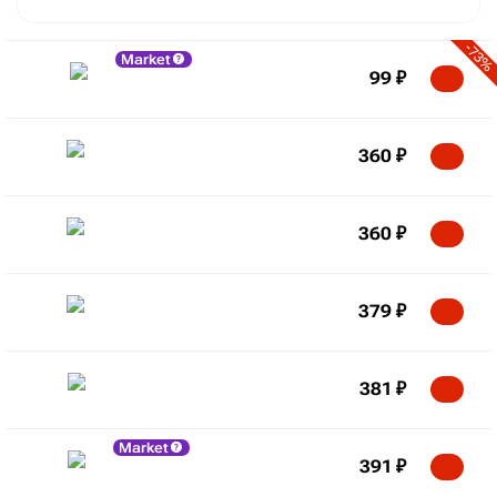
-73%
Market
99
₽
360
₽
360
₽
379
₽
381
₽
Market
391
₽