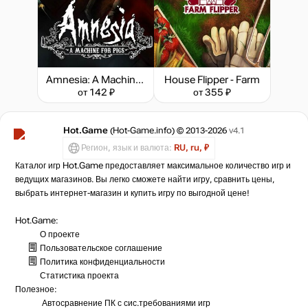
Amnesia: A Machine for Pigs
House Flipper - Farm
от 142 ₽
от 355 ₽
Hot.Game
(Hot-Game.info) © 2013-2026
v4.1
Регион, язык и валюта:
RU, ru, ₽
Каталог игр Hot.Game предоставляет максимальное количество игр и
ведущих магазинов. Вы легко сможете найти игру, сравнить цены,
выбрать интернет-магазин и купить игру по выгодной цене!
Hot.Game:
О проекте
Пользовательское соглашение
Политика конфиденциальности
Статистика
проекта
Полезное:
Автосравнение ПК с сис.требованиями игр