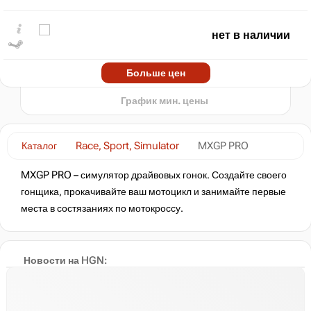
1,000
500
нет в наличии
min
99
2022
2024
2026
Больше цен
t
нет в наличии
График мин. цены
нет в наличии
Каталог
Race, Sport, Simulator
MXGP PRO
MXGP PRO – симулятор драйвовых гонок. Создайте своего
нет в наличии
гонщика, прокачивайте ваш мотоцикл и занимайте первые
места в состязаниях по мотокроссу.
нет в наличии
Новости на HGN: