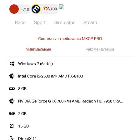
72
–
100
10
Race
Sport
Simulator
Steam
Системные требования MXGP PRO
Минимальные
Рекомендуемые
Windows 7 (64-bit)
Intel Core i5-2500 или AMD FX-8100
8 GB
NVIDIA GeForce GTX 760 или AMD Radeon HD 7950 \ R9
280
2 GB
15 GB
DirectX 11