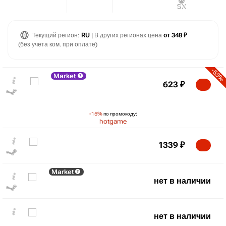
Текущий регион:
RU
| В других регионах цена
от 348 ₽
(без учета ком. при оплате)
-53%
Market
623
₽
-15%
по промокоду:
hotgame
1339
₽
Market
нет в наличии
₽
max
1769
1,500
нет в наличии