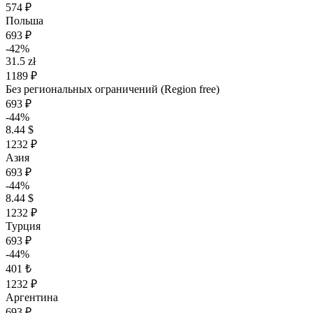
574 ₽
Польша
693 ₽
-42%
31.5 zł
1189 ₽
Без региональных ограничений (Region free)
693 ₽
-44%
8.44 $
1232 ₽
Азия
693 ₽
-44%
8.44 $
1232 ₽
Турция
693 ₽
-44%
401 ₺
1232 ₽
Аргентина
693 ₽