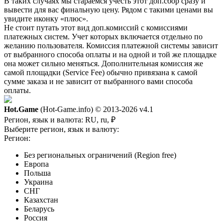
В таких случаях мы стараемся учесть этот доп.сбор сразу и
вывести для вас финальную цену. Рядом с такими ценами вы
увидите иконку «плюс».
Не стоит путать этот вид доп.комиссий с комиссиями
платежных систем. Учет которых включается отдельно по
желанию пользователя. Комиссия платежной системы зависит
от выбранного способа оплаты и на одной и той же площадке
она может сильно меняться. Дополнительная комиссия же
самой площадки (Service Fee) обычно привязана к самой
сумме заказа и не зависит от выбранного вами способа
оплаты.
Hot.Game
(Hot-Game.info) © 2013-2026
v4.1
Регион, язык и валюта:
RU, ru, ₽
Выберите регион, язык и валюту:
Регион:
Без региональных ограничений (Region free)
Европа
Польша
Украина
СНГ
Казахстан
Беларусь
Россия