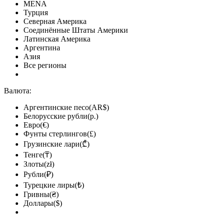
MENA
Турция
Северная Америка
Соединённые Штаты Америки
Латинская Америка
Аргентина
Азия
Все регионы
Валюта:
Аргентинские песо(AR$)
Белорусские рубли(р.)
Евро(€)
Фунты стерлингов(£)
Грузинские лари(₾)
Тенге(₸)
Злоты(zł)
Рубли(₽)
Турецкие лиры(₺)
Гривны(₴)
Доллары($)