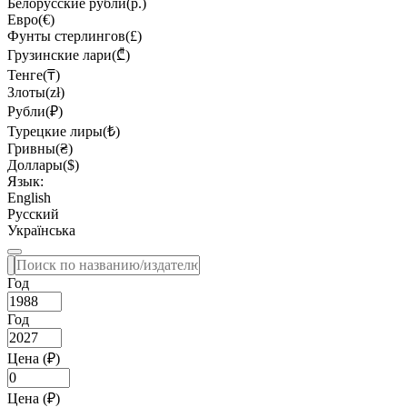
Белорусские рубли(р.)
Евро(€)
Фунты стерлингов(£)
Грузинские лари(₾)
Тенге(₸)
Злоты(zł)
Рубли(₽)
Турецкие лиры(₺)
Гривны(₴)
Доллары($)
Язык:
English
Русский
Українська
Год
Год
Цена (₽)
Цена (₽)