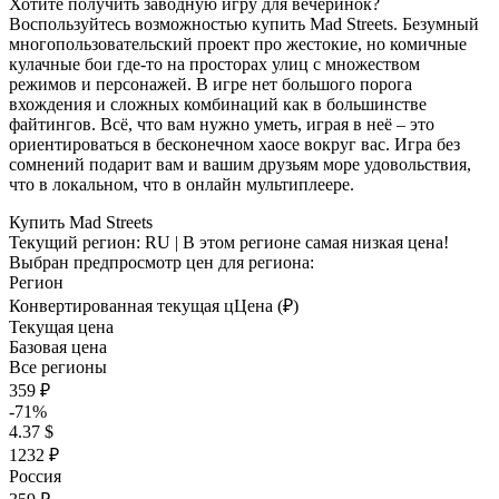
Хотите получить заводную игру для вечеринок?
Воспользуйтесь возможностью купить Mad Streets. Безумный
многопользовательский проект про жестокие, но комичные
кулачные бои где-то на просторах улиц с множеством
режимов и персонажей. В игре нет большого порога
вхождения и сложных комбинаций как в большинстве
файтингов. Всё, что вам нужно уметь, играя в неё – это
ориентироваться в бесконечном хаосе вокруг вас. Игра без
сомнений подарит вам и вашим друзьям море удовольствия,
что в локальном, что в онлайн мультиплеере.
Купить Mad Streets
Текущий регион:
RU
| В этом регионе самая низкая цена!
Выбран предпросмотр цен для региона:
Регион
Конвертированная текущая ц
Ц
ена (₽)
Текущая цена
Базовая цена
Все регионы
359 ₽
-71%
4.37 $
1232 ₽
Россия