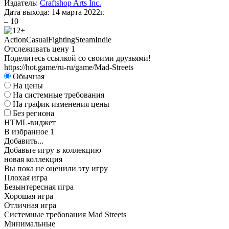
Издатель:
Craftshop Arts Inc.
Дата выхода:
14 марта 2022г.
–
10
Action
Casual
Fighting
Steam
Indie
Отслеживать цену
1
Поделитесь ссылкой со своими друзьями!
https://hot.game/ru-ru/game/Mad-Streets
Обычная
На цены
На системные требования
На график изменения цены
Без региона
HTML-виджет
В избранное
1
Добавить...
Добавьте игру в коллекцию
новая коллекция
Вы пока не оценили эту игру
Плохая игра
Безынтересная игра
Хорошая игра
Отличная игра
Системные требования Mad Streets
Минимальные