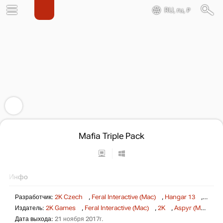
RU, ru, ₽
Mafia Triple Pack
Инфо
Разработчик:
2K Czech
,
Feral Interactive (Mac)
,
Hangar 13
,
Aspyr
Издатель:
2K Games
,
Feral Interactive (Mac)
,
2K
,
Aspyr (Mac)
Дата выхода:
21 ноября 2017г.