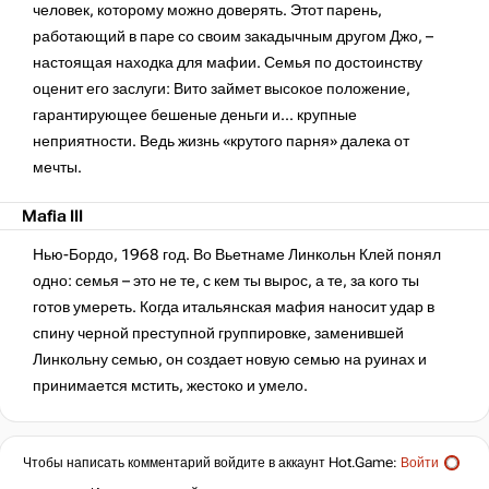
человек, которому можно доверять. Этот парень,
работающий в паре со своим закадычным другом Джо, –
настоящая находка для мафии. Семья по достоинству
оценит его заслуги: Вито займет высокое положение,
гарантирующее бешеные деньги и... крупные
неприятности. Ведь жизнь «крутого парня» далека от
мечты.
Mafia III
Нью-Бордо, 1968 год. Во Вьетнаме Линкольн Клей понял
одно: семья – это не те, с кем ты вырос, а те, за кого ты
готов умереть. Когда итальянская мафия наносит удар в
спину черной преступной группировке, заменившей
Линкольну семью, он создает новую семью на руинах и
принимается мстить, жестоко и умело.
Чтобы написать комментарий войдите в аккаунт
Hot.Game
:
Войти