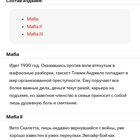
Состав издания:
Mafia
Mafia II
Mafia III
Mafia
Идет 1930 год. Оказавшись против воли втянутым в
мафиозные разборки, таксист Томми Анджело попадает в
мир организованной преступности. Ему поручают все
более важные дела, деньги текут рекой, карьера на
подъеме, но заветное членство в семье приносит с собой
лишь душевную боль и смятение.
Mafia II
Вито Скалетта, лишь недавно вернувшийся с войны, уже
хорошо известен в узких переулках Эмпайр-Бэй как