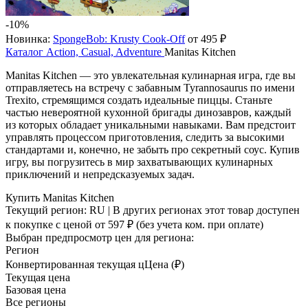
-10%
Новинка:
SpongeBob: Krusty Cook-Off
от 495 ₽
Каталог
Action, Casual, Adventure
Manitas Kitchen
Manitas Kitchen — это увлекательная кулинарная игра, где вы
отправляетесь на встречу с забавным Tyrannosaurus по имени
Trexito, стремящимся создать идеальные пиццы. Станьте
частью невероятной кухонной бригады динозавров, каждый
из которых обладает уникальными навыками. Вам предстоит
управлять процессом приготовления, следить за высокими
стандартами и, конечно, не забыть про секретный соус. Купив
игру, вы погрузитесь в мир захватывающих кулинарных
приключений и непредсказуемых задач.
Купить Manitas Kitchen
Текущий регион:
RU
| В других регионах этот товар доступен
к покупке с ценой
от 597 ₽
(без учета ком. при оплате)
Выбран предпросмотр цен для региона:
Регион
Конвертированная текущая ц
Ц
ена (₽)
Текущая цена
Базовая цена
Все регионы