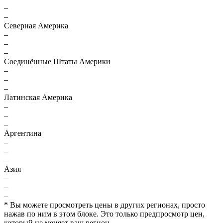
–
–
Северная Америка
–
–
–
Соединённые Штаты Америки
–
–
–
Латинская Америка
–
–
–
Аргентина
–
–
–
Азия
–
–
–
* Вы можете просмотреть цены в других регионах, просто
нажав по ним в этом блоке. Это только предпросмотр цен,
который не меняет ваш регион.