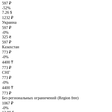
597 ₽
-52%
7.26 $
1232 ₽
Украина
597 ₽
-0%
325 ₴
597 ₽
Казахстан
773 ₽
-0%
4400 ₸
773 ₽
СНГ
773 ₽
-0%
4400 ₸
773 ₽
Без региональных ограничений (Region free)
1067 ₽
-0%