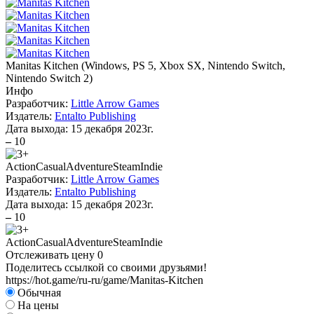
Manitas Kitchen
(
Windows, PS 5, Xbox SX, Nintendo Switch,
Nintendo Switch 2
)
Инфо
Разработчик:
Little Arrow Games
Издатель:
Entalto Publishing
Дата выхода:
15 декабря 2023г.
–
10
Action
Casual
Adventure
Steam
Indie
Разработчик:
Little Arrow Games
Издатель:
Entalto Publishing
Дата выхода:
15 декабря 2023г.
–
10
Action
Casual
Adventure
Steam
Indie
Отслеживать цену
0
Поделитесь ссылкой со своими друзьями!
https://hot.game/ru-ru/game/Manitas-Kitchen
Обычная
На цены