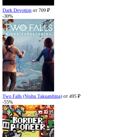
Dark Devotion
от 709 ₽
-30%
Two Falls (Nishu Takuatshina)
от 495 ₽
-55%