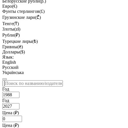
Белорусские рубли(р.)
Евро(€)
Фунты стерлингов(£)
Грузинские лари(₾)
Тенге(₸)
Злоты(zł)
Рубли(₽)
Турецкие лиры(₺)
Гривны(₴)
Доллары($)
Язык:
English
Русский
Українська
Год
Год
Цена (₽)
Цена (₽)