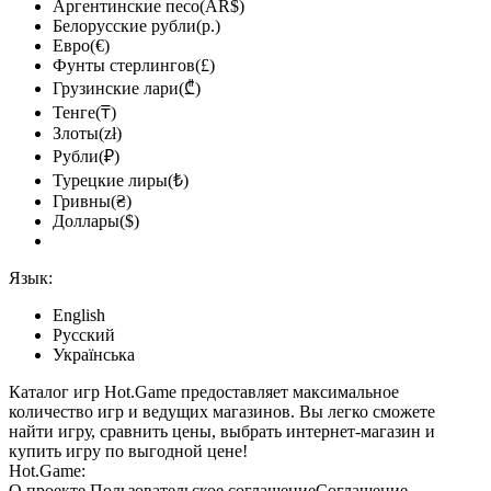
Аргентинские песо(AR$)
Белорусские рубли(р.)
Евро(€)
Фунты стерлингов(£)
Грузинские лари(₾)
Тенге(₸)
Злоты(zł)
Рубли(₽)
Турецкие лиры(₺)
Гривны(₴)
Доллары($)
Язык:
English
Русский
Українська
Каталог игр Hot.Game предоставляет максимальное
количество игр и ведущих магазинов. Вы легко сможете
найти игру, сравнить цены, выбрать интернет-магазин и
купить игру по выгодной цене!
Hot.Game:
О проекте
Пользовательское соглашение
Соглашение