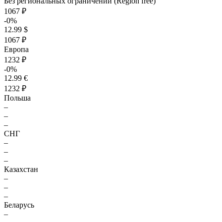
Без региональных ограничений (Region free)
1067 ₽
-0%
12.99 $
1067 ₽
Европа
1232 ₽
-0%
12.99 €
1232 ₽
Польша
–
–
–
СНГ
–
–
–
Казахстан
–
–
–
Беларусь
–