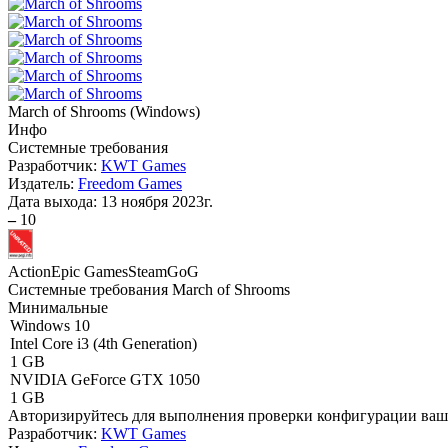
March of Shrooms
(
Windows
)
Инфо
Системные требования
Разработчик:
KWT Games
Издатель:
Freedom Games
Дата выхода:
13 ноября 2023г.
–
10
Action
Epic Games
Steam
GoG
Системные требования March of Shrooms
Минимальные
Windows 10
Intel Core i3 (4th Generation)
1 GB
NVIDIA GeForce GTX 1050
1 GB
Авторизируйтесь
для выполнения проверки конфигурации ва
Разработчик:
KWT Games