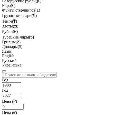
Белорусские рубли(р.)
Евро(€)
Фунты стерлингов(£)
Грузинские лари(₾)
Тенге(₸)
Злоты(zł)
Рубли(₽)
Турецкие лиры(₺)
Гривны(₴)
Доллары($)
Язык:
English
Русский
Українська
Год
Год
Цена (₽)
Цена (₽)