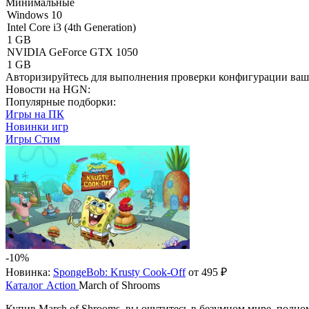
Минимальные
Windows 10
Intel Core i3 (4th Generation)
1 GB
NVIDIA GeForce GTX 1050
1 GB
Авторизируйтесь
для выполнения проверки конфигурации ва
Новости на HGN:
Популярные подборки:
Игры на ПК
Новинки игр
Игры Стим
-10%
Новинка:
SpongeBob: Krusty Cook-Off
от 495 ₽
Каталог
Action
March of Shrooms
Купив March of Shrooms, вы очутитесь в безумном мире, полн