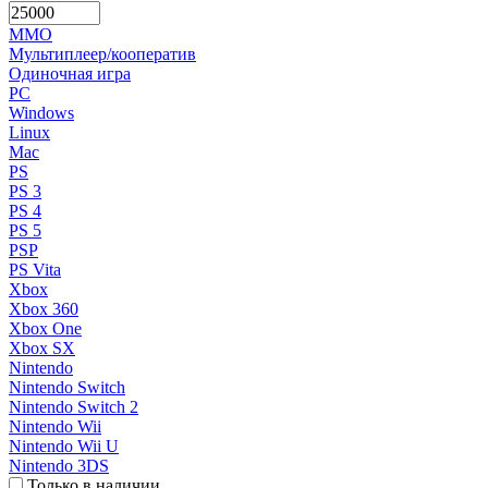
MMO
Мультиплеер/кооператив
Одиночная игра
PC
Windows
Linux
Mac
PS
PS 3
PS 4
PS 5
PSP
PS Vita
Xbox
Xbox 360
Xbox One
Xbox SX
Nintendo
Nintendo Switch
Nintendo Switch 2
Nintendo Wii
Nintendo Wii U
Nintendo 3DS
Только в наличии