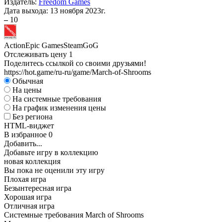
Издатель:
Freedom Games
Дата выхода:
13 ноября 2023г.
–
10
Action
Epic Games
Steam
GoG
Отслеживать цену
1
Поделитесь ссылкой со своими друзьями!
https://hot.game/ru-ru/game/March-of-Shrooms
Обычная
На цены
На системные требования
На график изменения цены
Без региона
HTML-виджет
В избранное
0
Добавить...
Добавьте игру в коллекцию
новая коллекция
Вы пока не оценили эту игру
Плохая игра
Безынтересная игра
Хорошая игра
Отличная игра
Системные требования March of Shrooms