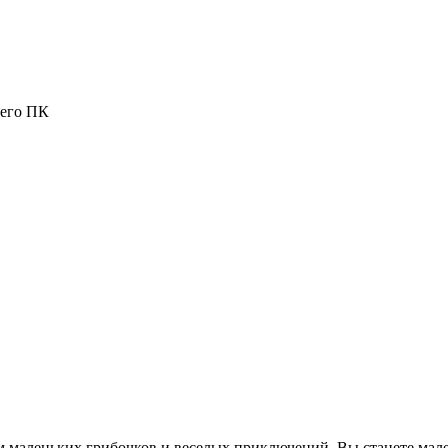
шего ПК
ом маленьких грибочков и веселых приключений. Вы станете ма