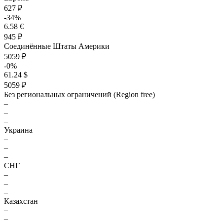
627 ₽
-34%
6.58 €
945 ₽
Соединённые Штаты Америки
5059 ₽
-0%
61.24 $
5059 ₽
Без региональных ограничений (Region free)
–
–
–
Украина
–
–
–
СНГ
–
–
–
Казахстан
–
–