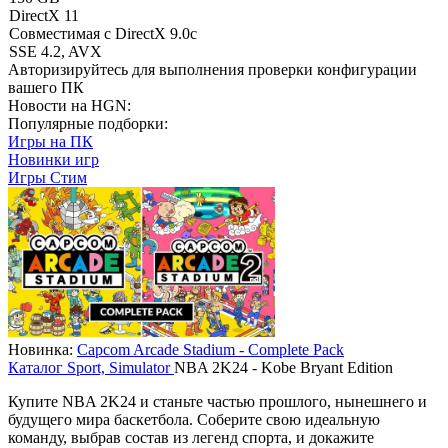
DirectX 11
Совместимая с DirectX 9.0c
SSE 4.2, AVX
Авторизируйтесь
для выполнения проверки конфигурации
вашего ПК
Новости на HGN:
Популярные подборки:
Игры на ПК
Новинки игр
Игры Стим
Новинка:
Capcom Arcade Stadium - Complete Pack
Каталог
Sport, Simulator
NBA 2K24 - Kobe Bryant Edition
Купите NBA 2K24 и станьте частью прошлого, нынешнего и
будущего мира баскетбола. Соберите свою идеальную
команду, выбрав состав из легенд спорта, и докажите