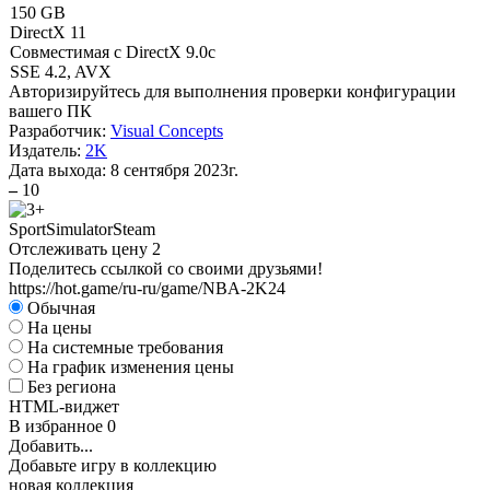
150 GB
DirectX 11
Совместимая с DirectX 9.0c
SSE 4.2, AVX
Авторизируйтесь
для выполнения проверки конфигурации
вашего ПК
Разработчик:
Visual Concepts
Издатель:
2K
Дата выхода:
8 сентября 2023г.
–
10
Sport
Simulator
Steam
Отслеживать цену
2
Поделитесь ссылкой со своими друзьями!
https://hot.game/ru-ru/game/NBA-2K24
Обычная
На цены
На системные требования
На график изменения цены
Без региона
HTML-виджет
В избранное
0
Добавить...
Добавьте игру в коллекцию
новая коллекция