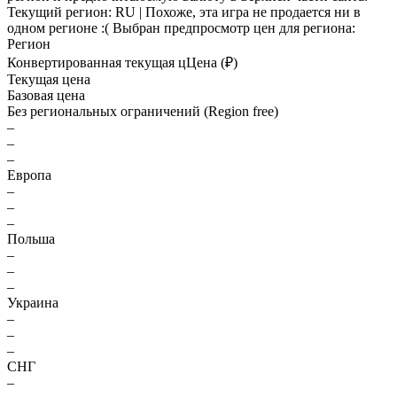
Текущий регион:
RU
| Похоже, эта игра не продается ни в
одном регионе :(
Выбран предпросмотр цен для региона:
Регион
Конвертированная текущая ц
Ц
ена (₽)
Текущая цена
Базовая цена
Без региональных ограничений (Region free)
–
–
–
Европа
–
–
–
Польша
–
–
–
Украина
–
–
–
СНГ
–