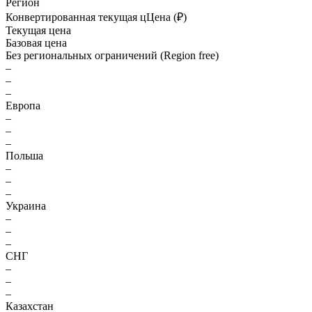
Регион
Конвертированная текущая ц
Ц
ена (₽)
Текущая цена
Базовая цена
Без региональных ограничений (Region free)
–
–
–
Европа
–
–
–
Польша
–
–
–
Украина
–
–
–
СНГ
–
–
–
Казахстан