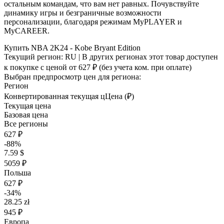
остальным командам, что вам нет равных. Почувствуйте
динамику игры и безграничные возможности
персонализации, благодаря режимам MyPLAYER и
MyCAREER.
Купить NBA 2K24 - Kobe Bryant Edition
Текущий регион:
RU
| В других регионах этот товар доступен
к покупке с ценой
от 627 ₽
(без учета ком. при оплате)
Выбран предпросмотр цен для региона:
Регион
Конвертированная текущая ц
Ц
ена (₽)
Текущая цена
Базовая цена
Все регионы
627 ₽
-88%
7.59 $
5059 ₽
Польша
627 ₽
-34%
28.25 zł
945 ₽
Европа