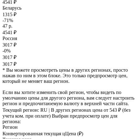
4541 ₽
Беларусь
1315 ₽
-71%
47 р.
4541 ₽
Россия
3017 ₽
-0%
3017 ₽
3017 ₽
* Вы можете просмотреть цены в других регионах, просто
нажав по ним в этом блоке. Это только предпросмотр цен,
который не меняет ваш регион.
Если вы хотите изменить свой регион, чтобы видеть по
умолчанию цены для другого региона, вам следует настроить
регион и предпочитаюемую валюту в верхней части сайта.
Текущий регион:
RU
| В других регионах цена
от 543 ₽
(без
учета ком. при оплате)
Выбран предпросмотр цен для
региона:
Регион
Конвертированная текущая ц
Ц
ена (₽)