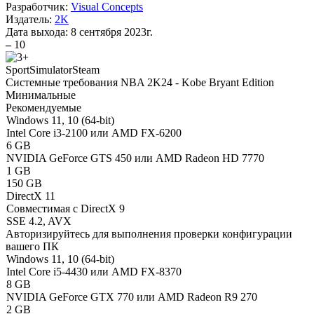
Разработчик:
Visual Concepts
Издатель:
2K
Дата выхода:
8 сентября 2023г.
–
10
Sport
Simulator
Steam
Системные требования NBA 2K24 - Kobe Bryant Edition
Минимальные
Рекомендуемые
Windows 11, 10 (64-bit)
Intel Core i3-2100 или AMD FX-6200
6 GB
NVIDIA GeForce GTS 450 или AMD Radeon HD 7770
1 GB
150 GB
DirectX 11
Совместимая с DirectX 9
SSE 4.2, AVX
Авторизируйтесь
для выполнения проверки конфигурации
вашего ПК
Windows 11, 10 (64-bit)
Intel Core i5-4430 или AMD FX-8370
8 GB
NVIDIA GeForce GTX 770 или AMD Radeon R9 270
2 GB