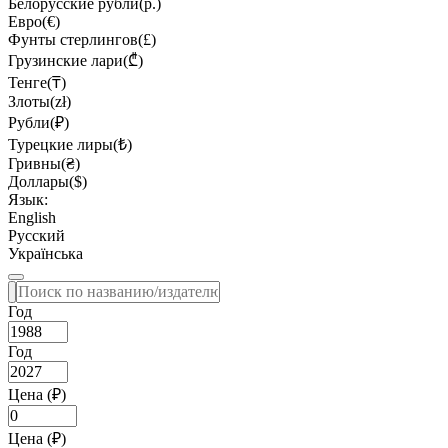
Белорусские рубли(р.)
Евро(€)
Фунты стерлингов(£)
Грузинские лари(₾)
Тенге(₸)
Злоты(zł)
Рубли(₽)
Турецкие лиры(₺)
Гривны(₴)
Доллары($)
Язык:
English
Русский
Українська
Год
Год
Цена (₽)
Цена (₽)