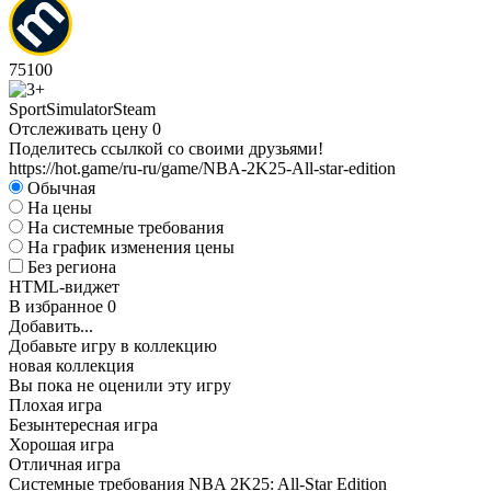
75
100
Sport
Simulator
Steam
Отслеживать цену
0
Поделитесь ссылкой со своими друзьями!
https://hot.game/ru-ru/game/NBA-2K25-All-star-edition
Обычная
На цены
На системные требования
На график изменения цены
Без региона
HTML-виджет
В избранное
0
Добавить...
Добавьте игру в коллекцию
новая коллекция
Вы пока не оценили эту игру
Плохая игра
Безынтересная игра
Хорошая игра
Отличная игра
Системные требования NBA 2K25: All-Star Edition