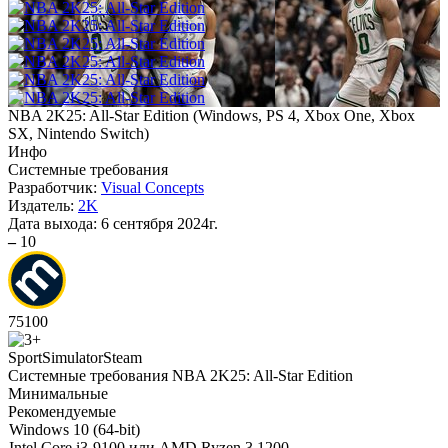
NBA 2K25: All-Star Edition
(
Windows, PS 4, Xbox One, Xbox
SX, Nintendo Switch
)
Инфо
Системные требования
Разработчик:
Visual Concepts
Издатель:
2K
Дата выхода:
6 сентября 2024г.
–
10
75
100
Sport
Simulator
Steam
Системные требования NBA 2K25: All-Star Edition
Минимальные
Рекомендуемые
Windows 10 (64-bit)
Intel Core i3-9100 или AMD Ryzen 3 1200