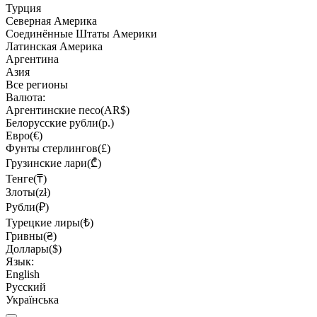
Турция
Северная Америка
Соединённые Штаты Америки
Латинская Америка
Аргентина
Азия
Все регионы
Валюта:
Аргентинские песо(AR$)
Белорусские рубли(р.)
Евро(€)
Фунты стерлингов(£)
Грузинские лари(₾)
Тенге(₸)
Злоты(zł)
Рубли(₽)
Турецкие лиры(₺)
Гривны(₴)
Доллары($)
Язык:
English
Русский
Українська