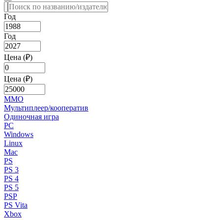
Год
Год
Цена (₽)
Цена (₽)
MMO
Мультиплеер/кооператив
Одиночная игра
PC
Windows
Linux
Mac
PS
PS 3
PS 4
PS 5
PSP
PS Vita
Xbox