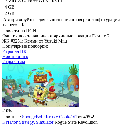
NVIDIA GeForce GTX 1050 Ti
4 GB
2 GB
Авторизируйтесь
для выполнения проверки конфигурации
вашего ПК
Новости на HGN:
Фанаты восстанавливают архивные локации Destiny 2
ЖК #3251: Кэмми от Yuzuki Miiu
Популярные подборки:
Игры на ПК
Новинки игр
Игры Стим
-10%
Новинка:
SpongeBob: Krusty Cook-Off
от 495 ₽
Каталог
Strategy, Simulator
Rogue State Revolution