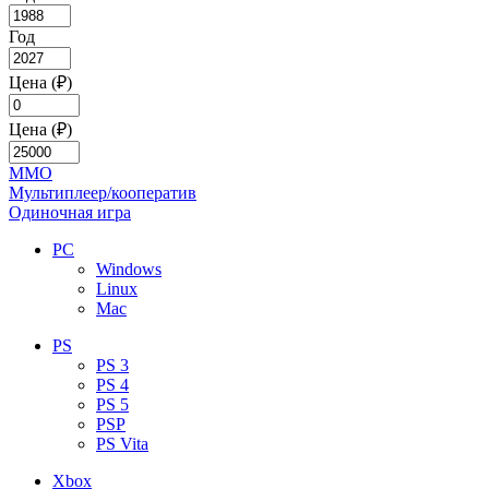
Год
Цена (₽)
Цена (₽)
MMO
Мультиплеер/кооператив
Одиночная игра
PC
Windows
Linux
Mac
PS
PS 3
PS 4
PS 5
PSP
PS Vita
Xbox