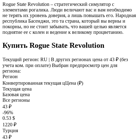
Rogue State Revolution – стратегический симулятор с
элементами рогалика. Люди величают вас и вам необходимо
не терять их уровень доверия, а лишь повышать его. Народная
республика Басенджи, это та страна, который вы верны и
покорны, но не стоит забывать, что вашей целью является
поднятие ее с колен и ведение к великому процветанию.
Купить Rogue State Revolution
Текущий регион:
RU
| В других регионах цена
от 43 ₽
(без
учета ком. при оплате)
Выбран предпросмотр цен для
региона:
Регион
Конвертированная текущая ц
Ц
ена (₽)
Текущая цена
Базовая цена
Все регионы
43 ₽
-96%
0.53 $
1220 ₽
Турция
43 ₽