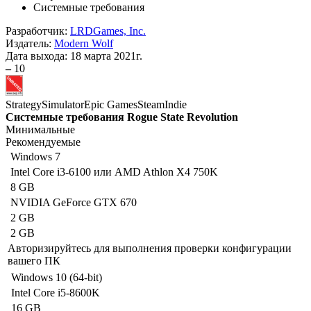
Системные требования
Разработчик:
LRDGames, Inc.
Издатель:
Modern Wolf
Дата выхода:
18 марта 2021г.
–
10
Strategy
Simulator
Epic Games
Steam
Indie
Системные требования Rogue State Revolution
Минимальные
Рекомендуемые
Windows 7
Intel Core i3-6100 или AMD Athlon X4 750K
8 GB
NVIDIA GeForce GTX 670
2 GB
2 GB
Авторизируйтесь
для выполнения проверки конфигурации
вашего ПК
Windows 10 (64-bit)
Intel Core i5-8600K
16 GB