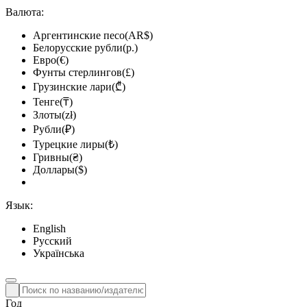
Валюта:
Аргентинские песо(AR$)
Белорусские рубли(р.)
Евро(€)
Фунты стерлингов(£)
Грузинские лари(₾)
Тенге(₸)
Злоты(zł)
Рубли(₽)
Турецкие лиры(₺)
Гривны(₴)
Доллары($)
Язык:
English
Русский
Українська
Год