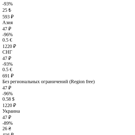
-93%
25 ₺
593 ₽
Азия
47 ₽
-96%
0.5 €
1220 ₽
СНГ
47 ₽
-93%
0.5 €
691 ₽
Без региональных ограничений (Region free)
47 ₽
-96%
0.58 $
1220 ₽
Украина
47 ₽
-89%
26 ₴
416 ₽