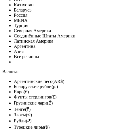
Казахстан
Беларусь
Россия
MENA
Турция
Северная Америка
Соединённые Штаты Америки
Латинская Америка
Аргентина
Азия
Все регионы
Валюта:
Аргентинские песо(AR$)
Белорусские рубли(р.)
Евро(€)
Фунты стерлингов(£)
Грузинские лари(₾)
Тенге(₸)
Злоты(zł)
Рубли(₽)
Турецкие лиры(₺)