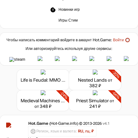
Новинки игр
Игры Стим
Чтобы написать комментарий войдите в аккаунт
Hot.Game
:
Войти
Или авторизируйтесь используя другие сервисы:
-30%
Life is Feudal: MMO - Pagan Starter Pack
Nested Lands
от
382 ₽
-24%
-66%
Medieval Machines Builder
Priest Simulator
от
от 348 ₽
241 ₽
Hot.Game
(Hot-Game.info) © 2013-2026
v4.1
Регион, язык и валюта:
RU, ru, ₽