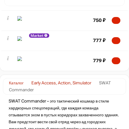
750
₽
Market
777
₽
779
₽
Каталог
Early Access, Action, Simulator
SWAT
Commander
SWAT Commander – это тактический кошмар в стиле
хардкорных спецопераций, где каждая команда
отзывается эхом в пустых коридорах захваченного здания.
Вам предстоит вести свой отряд через ад городских
джунглей, где каждый дверной проём – русская рулетка, а