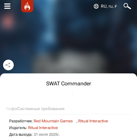
RU, ru, ₽
SWAT Commander
Инфо
Системные требования
Разработчик:
Red Mountain Games
,
Ritual Interactive
Издатель:
Ritual Interactive
Дата выхода:
31 июля 2025г.