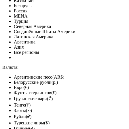
Казахстан
Беларусь
Россия
MENA
Турция
Северная Америка
Соединённые Штаты Америки
Латинская Америка
Аргентина
Азия
Все регионы
Валюта:
Аргентинские песо(AR$)
Белорусские рубли(р.)
Евро(€)
Фунты стерлингов(£)
Грузинские лари(₾)
Тенге(₸)
Злоты(zł)
Рубли(₽)
Турецкие лиры(₺)
Гривны(₴)