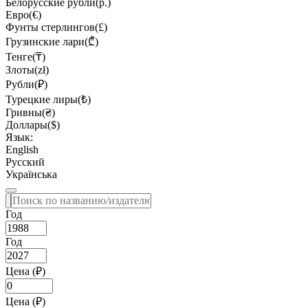
Белорусские рубли(р.)
Евро(€)
Фунты стерлингов(£)
Грузинские лари(₾)
Тенге(₸)
Злоты(zł)
Рубли(₽)
Турецкие лиры(₺)
Гривны(₴)
Доллары($)
Язык:
English
Русский
Українська
Год
Год
Цена (₽)
Цена (₽)