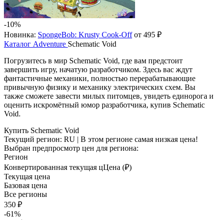
-10%
Новинка:
SpongeBob: Krusty Cook-Off
от 495 ₽
Каталог
Adventure
Schematic Void
Погрузитесь в мир Schematic Void, где вам предстоит
завершить игру, начатую разработчиком. Здесь вас ждут
фантастичные механики, полностью перерабатывающие
привычную физику и механику электрических схем. Вы
также сможете завести милых питомцев, увидеть единорога и
оценить искромётный юмор разработчика, купив Schematic
Void.
Купить Schematic Void
Текущий регион:
RU
| В этом регионе самая низкая цена!
Выбран предпросмотр цен для региона:
Регион
Конвертированная текущая ц
Ц
ена (₽)
Текущая цена
Базовая цена
Все регионы
350 ₽
-61%