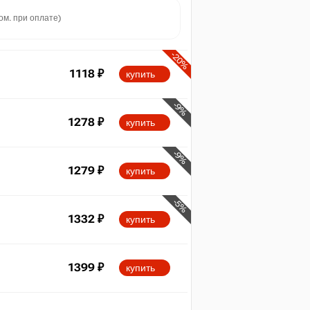
ом. при оплате)
-20%
1118
₽
купить
-9%
1278
₽
купить
-9%
1279
₽
купить
-5%
1332
₽
купить
1399
₽
купить