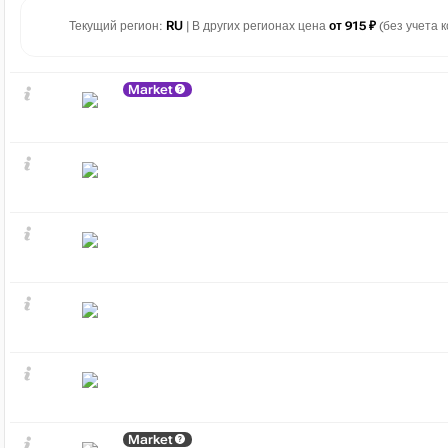
Текущий регион:
RU
| В других регионах цена
от 915 ₽
(без учета к
Market
Market