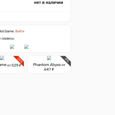
нет в наличии
Hot.Game
:
Войти
е сервисы:
-25%
-9%
lame
Phantom Abyss
от
от 529 ₽
647 ₽