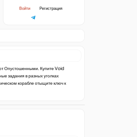
Войти
Регистрация
ют Опустошенными. Купите Void
ные задания в разных уголках
мическом корабле отыщите ключ к