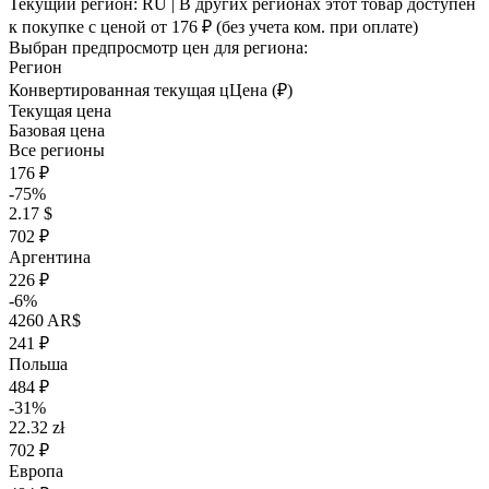
Текущий регион:
RU
| В других регионах этот товар доступен
к покупке с ценой
от 176 ₽
(без учета ком. при оплате)
Выбран предпросмотр цен для региона:
Регион
Конвертированная текущая ц
Ц
ена (₽)
Текущая цена
Базовая цена
Все регионы
176 ₽
-75%
2.17 $
702 ₽
Аргентина
226 ₽
-6%
4260 AR$
241 ₽
Польша
484 ₽
-31%
22.32 zł
702 ₽
Европа