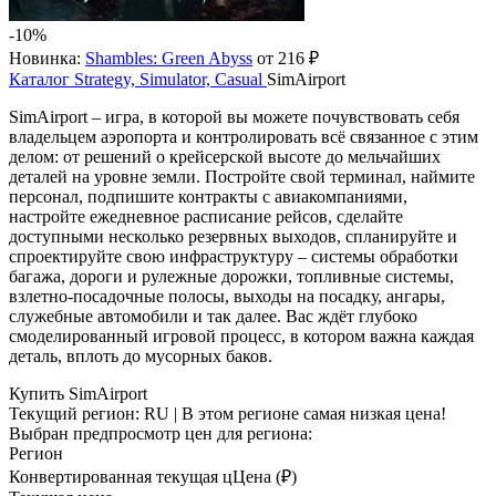
-10%
Новинка:
Shambles: Green Abyss
от 216 ₽
Каталог
Strategy, Simulator, Casual
SimAirport
SimAirport – игра, в которой вы можете почувствовать себя
владельцем аэропорта и контролировать всё связанное с этим
делом: от решений о крейсерской высоте до мельчайших
деталей на уровне земли. Постройте свой терминал, наймите
персонал, подпишите контракты с авиакомпаниями,
настройте ежедневное расписание рейсов, сделайте
доступными несколько резервных выходов, спланируйте и
спроектируйте свою инфраструктуру – системы обработки
багажа, дороги и рулежные дорожки, топливные системы,
взлетно-посадочные полосы, выходы на посадку, ангары,
служебные автомобили и так далее. Вас ждёт глубоко
смоделированный игровой процесс, в котором важна каждая
деталь, вплоть до мусорных баков.
Купить SimAirport
Текущий регион:
RU
| В этом регионе самая низкая цена!
Выбран предпросмотр цен для региона:
Регион
Конвертированная текущая ц
Ц
ена (₽)