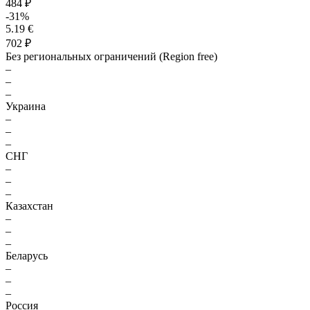
484 ₽
-31%
5.19 €
702 ₽
Без региональных ограничений (Region free)
–
–
–
Украина
–
–
–
СНГ
–
–
–
Казахстан
–
–
–
Беларусь
–
–
–
Россия