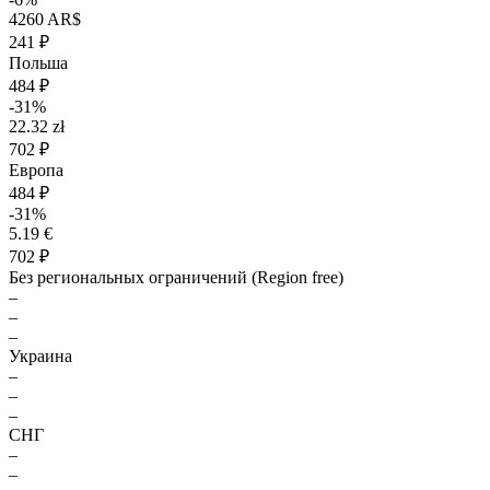
4260 AR$
241 ₽
Польша
484 ₽
-31%
22.32 zł
702 ₽
Европа
484 ₽
-31%
5.19 €
702 ₽
Без региональных ограничений (Region free)
–
–
–
Украина
–
–
–
СНГ
–
–