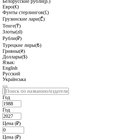
Белорусские рубли(р.)
Евро(€)
Фунты стерлингов(£)
Грузинские лари(₾)
Тенге(₸)
Злоты(zł)
Рубли(₽)
Турецкие лиры(₺)
Гривны(₴)
Доллары($)
Язык:
English
Русский
Українська
Год
Год
Цена (₽)
Цена (₽)