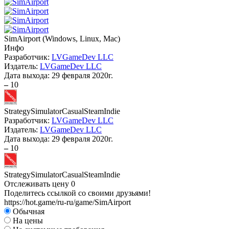
SimAirport
(
Windows, Linux, Mac
)
Инфо
Разработчик:
LVGameDev LLC
Издатель:
LVGameDev LLC
Дата выхода:
29 февраля 2020г.
–
10
Strategy
Simulator
Casual
Steam
Indie
Разработчик:
LVGameDev LLC
Издатель:
LVGameDev LLC
Дата выхода:
29 февраля 2020г.
–
10
Strategy
Simulator
Casual
Steam
Indie
Отслеживать цену
0
Поделитесь ссылкой со своими друзьями!
https://hot.game/ru-ru/game/SimAirport
Обычная
На цены