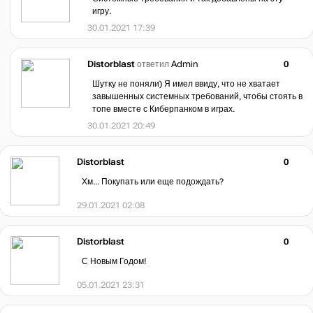
игру.
30.01.2021 17:39
Distorblast
ответил
Admin
0
Шутку не поняли) Я имел ввиду, что не хватает
завышенных системных требований, чтобы стоять в
топе вместе с Киберпанком в играх.
30.01.2021 20:49
Distorblast
0
Хм... Покупать или еще подождать?
29.01.2021 02:08
Distorblast
0
С Новым Годом!
05.01.2021 23:31