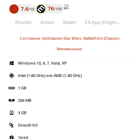
76
7.6
100
10
Shooter
Action
Steam
EA App (Origin)
Системные требования Star Wars: Battlefront (Classic)
Минимальные
Windows 10, 8, 7, Vista, XP
Intel (1.80 GHz) или AMD (1.80 GHz)
1 GB
256 MB
3 GB
DirectX 9.0
16-bit