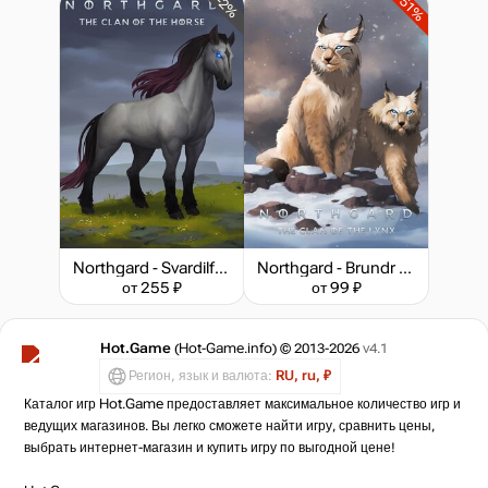
-51%
-2%
Northgard - Svardilfari, Clan of the Horse
Northgard - Brundr & Kaelinn, Clan of the Lynx
от 255 ₽
от 99 ₽
Hot.Game
(Hot-Game.info) © 2013-2026
v4.1
Регион, язык и валюта:
RU, ru, ₽
Каталог игр Hot.Game предоставляет максимальное количество игр и
ведущих магазинов. Вы легко сможете найти игру, сравнить цены,
выбрать интернет-магазин и купить игру по выгодной цене!