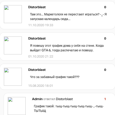
Distorblast
0
Там это... Маркетологи не перестают играться? -_- Я
запускаю календарь сюда...
11.10.2020 19:33
Distorblast
0
Я повешу этот график дома у себя на стене. Когда
выйдет GTA 6, тогда распечатаю и повешу.
01.10.2020 21:22
Distorblast
0
Что за забавный график такой???
15.08.2020 18:01
Admin
ответил
Distorblast
1
График такой: тыщ-тыщ-тыщ-тыщ-тыщ-...-тыщ-
ТЫТЫЩ