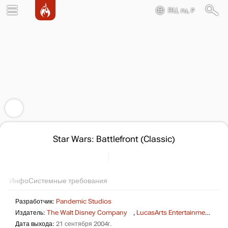
RU, ru, ₽
Star Wars: Battlefront (Classic)
Инфо
Системные требования
Разработчик:
Pandemic Studios
Издатель:
The Walt Disney Company
,
LucasArts Entertainment
,
Lu
Дата выхода:
21 сентября 2004г.