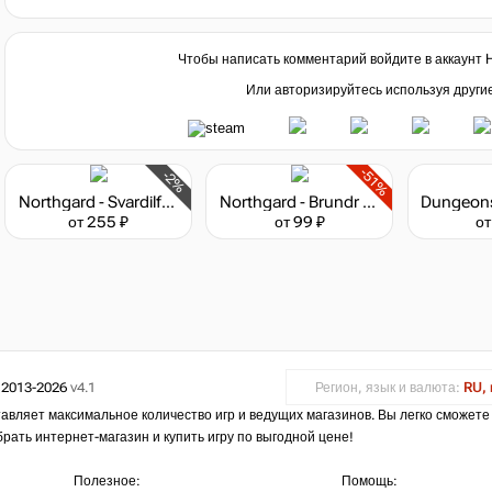
Чтобы написать комментарий войдите в аккаунт
Или авторизируйтесь используя други
-51%
-2%
Northgard - Svardilfari, Clan of the Horse
Northgard - Brundr & Kaelinn, Clan of the Lynx
от 255 ₽
от 99 ₽
от
 2013-2026
v4.1
Регион, язык и валюта:
RU, 
авляет максимальное количество игр и ведущих магазинов. Вы легко сможете
брать интернет-магазин и купить игру по выгодной цене!
Полезное:
Помощь: