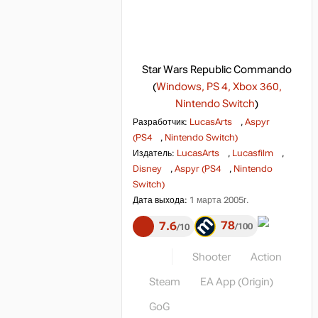
Star Wars Republic Commando
(
Windows, PS 4, Xbox 360,
Nintendo Switch
)
Разработчик:
LucasArts
,
Aspyr
(PS4
,
Nintendo Switch)
Издатель:
LucasArts
,
Lucasfilm
,
Disney
,
Aspyr (PS4
,
Nintendo
Switch)
Дата выхода:
1 марта 2005г.
78
7.6
100
10
Shooter
Action
Steam
EA App (Origin)
GoG