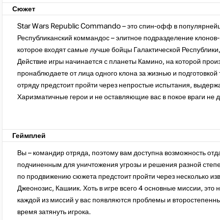
Сюжет
Star Wars Republic Commando – это спин-офф в популярнейш
Республиканский коммандос – элитное подразделение клонов-
которое входят самые лучше бойцы Галактической Республики, 
Действие игры начинается с планеты Камино, на которой произ
пронаблюдаете от лица одного клона за жизнью и подготовкой 
отряду предстоит пройти через непростые испытания, выдерж
Харизматичные герои и не оставляющие вас в покое враги не д
Геймплей
Вы – командир отряда, поэтому вам доступна возможность отд
подчиненным для уничтожения угрозы и решения разной степен
по продвижению сюжета предстоит пройти через несколько изв
Джеонозис, Кашиик. Хоть в игре всего 4 основные миссии, это 
каждой из миссий у вас появляются проблемы и второстепенные
время затянуть игрока.