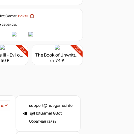
Hot.Game
:
Войти
е сервисы:
-83%
-75%
Dungeons III - Evil of the Caribbean
The Book of Unwritten Tales
 50 ₽
от 74 ₽
support@hot-game.info
ru, ₽
@HotGameTGBot
Обратная связь