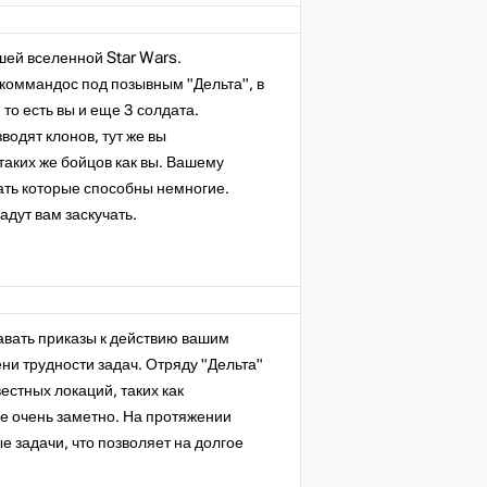
ей вселенной Star Wars.
коммандос под позывным "Дельта", в
то есть вы и еще 3 солдата.
водят клонов, тут же вы
таких же бойцов как вы. Вашему
ать которые способны немногие.
адут вам заскучать.
авать приказы к действию вашим
и трудности задач. Отряду "Дельта"
естных локаций, таких как
не очень заметно. На протяжении
 задачи, что позволяет на долгое