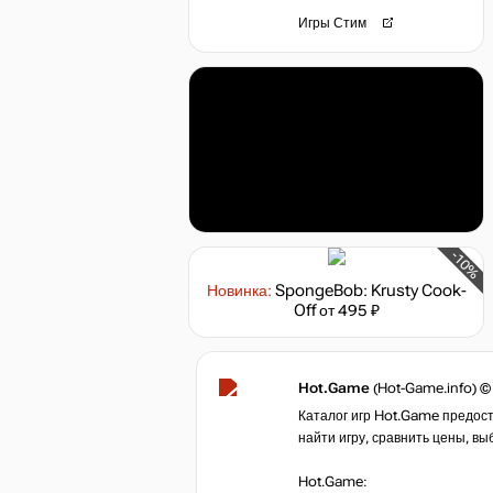
Игры Стим
-10%
Новинка:
SpongeBob: Krusty Cook-
Off
от 495 ₽
Hot.Game
(Hot-Game.info) ©
Каталог игр Hot.Game предост
найти игру, сравнить цены, вы
Hot.Game: