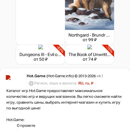
Northgard - Brundr & Kaelinn, Clan of the Lynx
от 99 ₽
-83%
-75%
Dungeons III - Evil of the Caribbean
The Book of Unwritten Tales
от 50 ₽
от 74 ₽
Hot.Game
(Hot-Game.info) © 2013-2026
v4.1
Регион, язык и валюта:
RU, ru, ₽
Каталог игр Hot.Game предоставляет максимальное
количество игр и ведущих магазинов. Вы легко сможете найти
игру, сравнить цены, выбрать интернет-магазин и купить игру
по выгодной цене!
Hot.Game:
О проекте