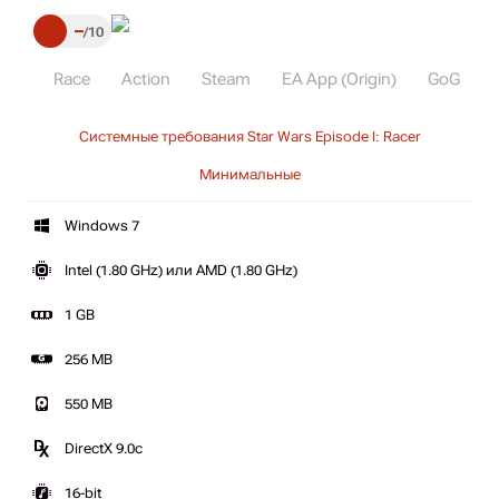
–
10
Race
Action
Steam
EA App (Origin)
GoG
Системные требования Star Wars Episode I: Racer
Минимальные
Windows 7
Intel (1.80 GHz) или AMD (1.80 GHz)
1 GB
256 MB
550 MB
DirectX 9.0c
16-bit