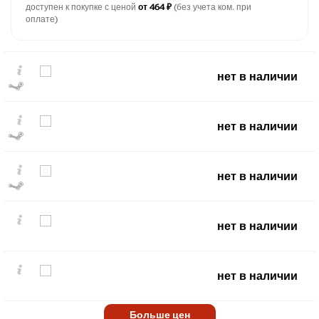
доступен к покупке с ценой
от 464 ₽
(без учета ком. при
оплате)
нет в наличии
нет в наличии
нет в наличии
₽
max
1599
1,500
нет в наличии
1,000
500
нет в наличии
min
0
0
2020
2022
2024
2026
Больше цен