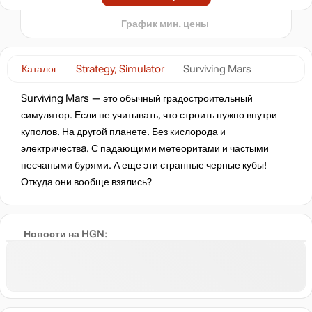
t
нет в наличии
График мин. цены
нет в наличии
Каталог
Strategy, Simulator
Surviving Mars
Surviving Mars — это обычный градостроительный
нет в наличии
симулятор. Если не учитывать, что строить нужно внутри
куполов. На другой планете. Без кислорода и
электричествa. С падающими метеоритами и частыми
нет в наличии
песчаными бурями. А еще эти странные черные кубы!
Откуда они вообще взялись?
нет в наличии
Новости на HGN:
нет в наличии
нет в наличии