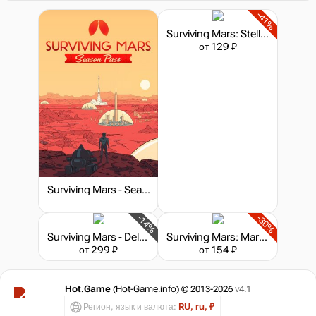
-41%
Surviving Mars: Stellaris Dome Set
от 129 ₽
Surviving Mars - Season Pass
-14%
-30%
Surviving Mars - Deluxe Upgrade Pack
Surviving Mars: Mars Lifestyle Radio
от 299 ₽
от 154 ₽
Hot.Game
(Hot-Game.info) © 2013-2026
v4.1
Регион, язык и валюта:
RU, ru, ₽