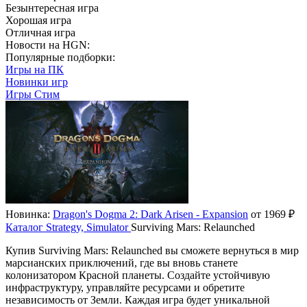
Безынтересная игра
Хорошая игра
Отличная игра
Новости на HGN:
Популярные подборки:
Игры на ПК
Новинки игр
Игры Стим
Новинка:
Dragon's Dogma 2: Dark Arisen - Expansion
от 1969 ₽
Каталог
Strategy, Simulator
Surviving Mars: Relaunched
Купив Surviving Mars: Relaunched вы сможете вернуться в мир
марсианских приключений, где вы вновь станете
колонизатором Красной планеты. Создайте устойчивую
инфраструктуру, управляйте ресурсами и обретите
независимость от Земли. Каждая игра будет уникальной