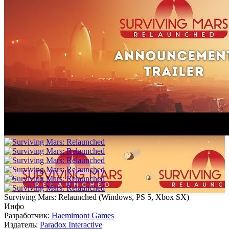
Surviving Mars: Relaunched
(
Windows, PS 5, Xbox SX
)
Инфо
Разработчик:
Haemimont Games
Издатель:
Paradox Interactive