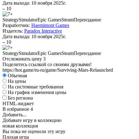
Дата выхода:
10 ноября 2025г.
–
10
Strategy
Simulator
Epic Games
Steam
Переиздание
Разработчик:
Haemimont Games
Издатель:
Paradox Interactive
Дата выхода:
10 ноября 2025г.
–
10
Strategy
Simulator
Epic Games
Steam
Переиздание
Отслеживать цену
3
Поделитесь ссылкой со своими друзьями!
https://hot.game/ru-ru/game/Surviving-Mars-Relaunched
Обычная
На цены
На системные требования
На график изменения цены
Без региона
HTML-виджет
В избранное
4
Добавить...
Добавьте игру в коллекцию
новая коллекция
Вы пока не оценили эту игру
Плохая игра