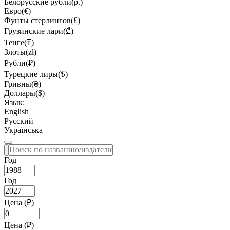
Белорусские рубли(р.)
Евро(€)
Фунты стерлингов(£)
Грузинские лари(₾)
Тенге(₸)
Злоты(zł)
Рубли(₽)
Турецкие лиры(₺)
Гривны(₴)
Доллары($)
Язык:
English
Русский
Українська
Год
Год
Цена (₽)
Цена (₽)