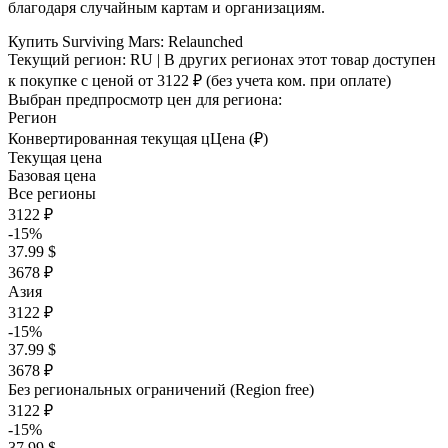
благодаря случайным картам и организациям.
Купить Surviving Mars: Relaunched
Текущий регион:
RU
| В других регионах этот товар доступен
к покупке с ценой
от 3122 ₽
(без учета ком. при оплате)
Выбран предпросмотр цен для региона:
Регион
Конвертированная текущая ц
Ц
ена (₽)
Текущая цена
Базовая цена
Все регионы
3122 ₽
-15%
37.99 $
3678 ₽
Азия
3122 ₽
-15%
37.99 $
3678 ₽
Без региональных ограничений (Region free)
3122 ₽
-15%
37.99 $