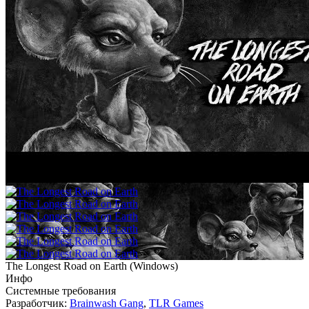
The Longest Road on Earth
(
Windows
)
Инфо
Системные требования
Разработчик:
Brainwash Gang
,
TLR Games