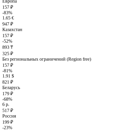
Европа
157 ₽
-83%
1.65 €
947 ₽
Казахстан
157 ₽
-52%
893 ₸
325 ₽
Без региональных ограничений (Region free)
157 ₽
-81%
1.91 $
821 ₽
Беларусь
179 ₽
-68%
6 р.
517 ₽
Россия
199 ₽
-23%