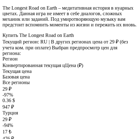
The Longest Road on Earth – медитативная история в нуарных
цветах. Данная игра не имеет в себе диалогов, сложных
механик или заданий. Под умиротворяющую музыку вам
предстоит вспомнить моменты из жизни и пережить их вновь.
Купить The Longest Road on Earth
Текущий регион:
RU
| В других регионах цена
от 29 ₽
(без
учета ком. при оплате)
Выбран предпросмотр цен для
региона:
Регион
Конвертированная текущая ц
Ц
ена (₽)
Текущая цена
Базовая цена
Все регионы
29 ₽
-97%
0.36 $
947 ₽
Турция
29 ₽
-94%
17 ₺
476 ₽