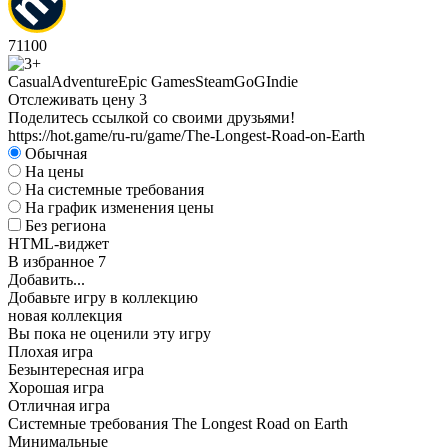
71
100
Casual
Adventure
Epic Games
Steam
GoG
Indie
Отслеживать цену
3
Поделитесь ссылкой со своими друзьями!
https://hot.game/ru-ru/game/The-Longest-Road-on-Earth
Обычная
На цены
На системные требования
На график изменения цены
Без региона
HTML-виджет
В избранное
7
Добавить...
Добавьте игру в коллекцию
новая коллекция
Вы пока не оценили эту игру
Плохая игра
Безынтересная игра
Хорошая игра
Отличная игра
Системные требования The Longest Road on Earth
Минимальные