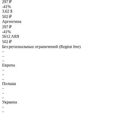
297 ₽
-41%
3.62 $
502 ₽
Аргентина
297 ₽
-41%
5612 AR$
502 ₽
Без региональных ограничений (Region free)
–
–
–
Европа
–
–
–
Польша
–
–
–
Украина
–
–