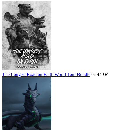
The Longest Road on Earth World Tour Bundle
от 449 ₽