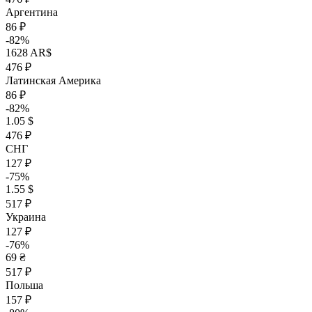
Аргентина
86 ₽
-82%
1628 AR$
476 ₽
Латинская Америка
86 ₽
-82%
1.05 $
476 ₽
СНГ
127 ₽
-75%
1.55 $
517 ₽
Украина
127 ₽
-76%
69 ₴
517 ₽
Польша
157 ₽