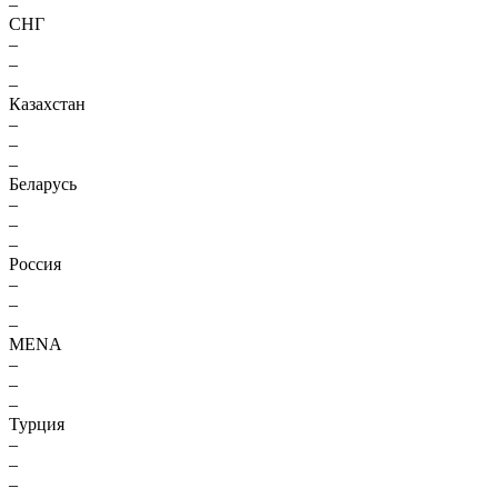
–
СНГ
–
–
–
Казахстан
–
–
–
Беларусь
–
–
–
Россия
–
–
–
MENA
–
–
–
Турция
–
–
–