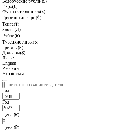
Белорусские рубли(р.)
Евро(€)
Фунты стерлингов(£)
Грузинские лари(₾)
Тенге(₸)
Злоты(zł)
Рубли(₽)
Турецкие лиры(₺)
Гривны(₴)
Доллары($)
Язык:
English
Русский
Українська
Год
Год
Цена (₽)
Цена (₽)