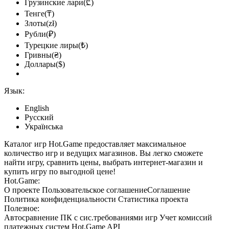
Грузинские лари(₾)
Тенге(₸)
Злоты(zł)
Рубли(₽)
Турецкие лиры(₺)
Гривны(₴)
Доллары($)
Язык:
English
Русский
Українська
Каталог игр Hot.Game предоставляет максимальное
количество игр и ведущих магазинов. Вы легко сможете
найти игру, сравнить цены, выбрать интернет-магазин и
купить игру по выгодной цене!
Hot.Game:
О проекте
Пользовательское соглашение
Соглашение
Политика конфиденциальности
Статистика
проекта
Полезное:
Автосравнение ПК с сис.требованиями игр
Учет комиссий
платежных систем
Hot.Game API