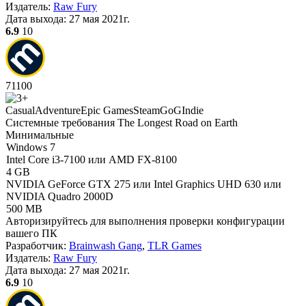
Издатель:
Raw Fury
Дата выхода:
27 мая 2021г.
6.9
10
71
100
Casual
Adventure
Epic Games
Steam
GoG
Indie
Системные требования The Longest Road on Earth
Минимальные
Windows 7
Intel Core i3-7100 или AMD FX-8100
4 GB
NVIDIA GeForce GTX 275 или Intel Graphics UHD 630 или
NVIDIA Quadro 2000D
500 MB
Авторизируйтесь
для выполнения проверки конфигурации
вашего ПК
Разработчик:
Brainwash Gang
,
TLR Games
Издатель:
Raw Fury
Дата выхода:
27 мая 2021г.
6.9
10