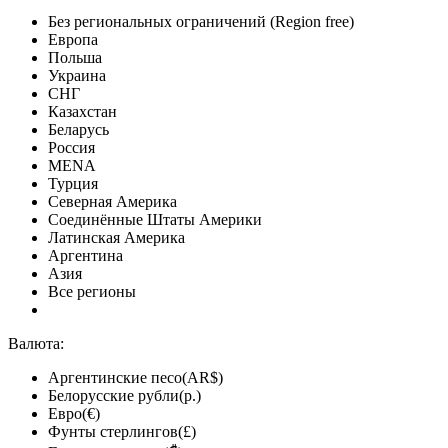
Без региональных ограничений (Region free)
Европа
Польша
Украина
СНГ
Казахстан
Беларусь
Россия
MENA
Турция
Северная Америка
Соединённые Штаты Америки
Латинская Америка
Аргентина
Азия
Все регионы
Валюта:
Аргентинские песо(AR$)
Белорусские рубли(р.)
Евро(€)
Фунты стерлингов(£)