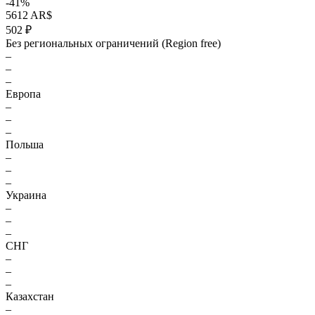
-41%
5612 AR$
502 ₽
Без региональных ограничений (Region free)
–
–
–
Европа
–
–
–
Польша
–
–
–
Украина
–
–
–
СНГ
–
–
–
Казахстан
–