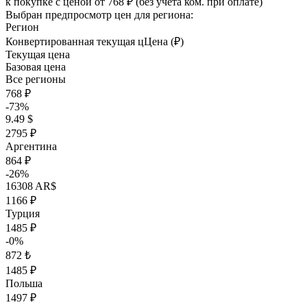
к покупке с ценой
от 768 ₽
(без учета ком. при оплате)
Выбран предпросмотр цен для региона:
Регион
Конвертированная текущая ц
Ц
ена (₽)
Текущая цена
Базовая цена
Все регионы
768 ₽
-73%
9.49 $
2795 ₽
Аргентина
864 ₽
-26%
16308 AR$
1166 ₽
Турция
1485 ₽
-0%
872 ₺
1485 ₽
Польша
1497 ₽