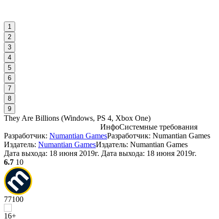
1
2
3
4
5
6
7
8
9
They Are Billions
(
Windows, PS 4, Xbox One
)
Инфо
Системные требования
Разработчик:
Numantian Games
Разработчик: Numantian Games
С
Издатель:
Numantian Games
Издатель: Numantian Games
Дата выхода:
18 июня 2019г.
Дата выхода: 18 июня 2019г.
6.7
10
W
77
100