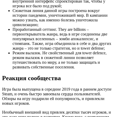
внутренний интерфейс спроектирован так, чтобы у
игрока все было под рукой;
Сюжетная линия данной игры построена вокруг
истории пандемии, уничтожившей мир. В кампании
можно узнать, как именно болезнь уничтожила
цивилизацию;
Проработанный сеттинг. They are billions –
первооткрыватель жанра, ведь в игре соединены две
популярных вселенных – зомби апокалипсис, и
стимпанк. Также, игра объединила в себе и два других
жанра – это не только стратегия, но и tower defense;
Режим вылазок. Не свойственный для tower defence,
режим вылазок в сюжетной линии позволяет
путешествовать по миру, а не только защищать и
развивать собственные поселения.
Реакция сообщества
Игра была выпущена в середине 2019 года в раннем доступе
Steam, и очень быстро завоевала сердца пользователей.
Обзоры на игру подарили ей популярность, и привлекли
новых игроков.
Необычный внешний вид привлек десятки тысяч игроков, и
это дало игре толчок в развитии. Кроме того, с появлением