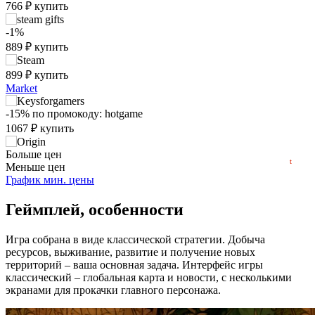
766
₽
купить
₽
max
899
-1%
900
889
₽
купить
800
899
₽
купить
Market
700
-15%
по промокоду:
hotgame
min
584
1067
₽
купить
600
2022
2023
2024
2025
2026
нет в наличии
Больше цен
t
Меньше цен
нет в наличии
График мин. цены
Геймплей, особенности
Игра собрана в виде классической стратегии. Добыча
ресурсов, выживание, развитие и получение новых
территорий – ваша основная задача. Интерфейс игры
классический – глобальная карта и новости, с несколькими
экранами для прокачки главного персонажа.