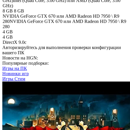
GHz)
Intel (Quad Core, 3.00 GHz) или AMD (Quad Core, 3.00
GHz)
8 GB
8 GB
NVIDIA GeForce GTX 670 или AMD Radeon HD 7950 \ R9
280
NVIDIA GeForce GTX 670 или AMD Radeon HD 7950 \ R9
280
4 GB
4 GB
DirectX 9.0c
Авторизируйтесь
для выполнения проверки конфигурации
вашего ПК
Новости на HGN:
Популярные подборки:
Игры на ПК
Новинки игр
Игры Стим