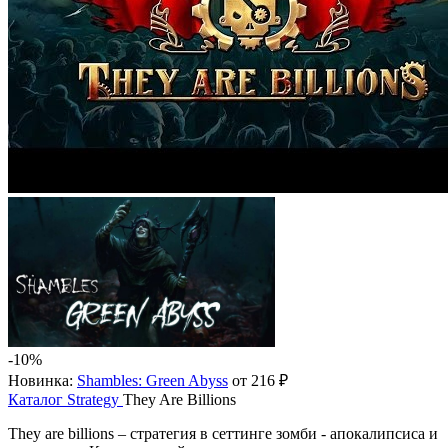
-10%
Новинка:
Shambles: Green Abyss
от 216 ₽
Каталог
Strategy
They Are Billions
They are billions – стратегия в сеттинге зомби - апокалипсиса и