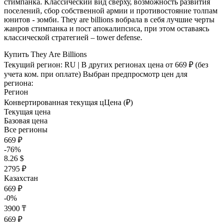
стимпанка. Классический вид сверху, возможность развития
поселений, сбор собственной армии и противостояние толпам
юнитов - зомби. They are billions вобрала в себя лучшие черты
жанров стимпанка и пост апокалипсиса, при этом оставаясь
классической стратегией – tower defense.
Купить They Are Billions
Текущий регион:
RU
| В других регионах цена
от 669 ₽
(без
учета ком. при оплате)
Выбран предпросмотр цен для
региона:
Регион
Конвертированная текущая ц
Ц
ена (₽)
Текущая цена
Базовая цена
Все регионы
669 ₽
-76%
8.26 $
2795 ₽
Казахстан
669 ₽
-0%
3900 ₸
669 ₽