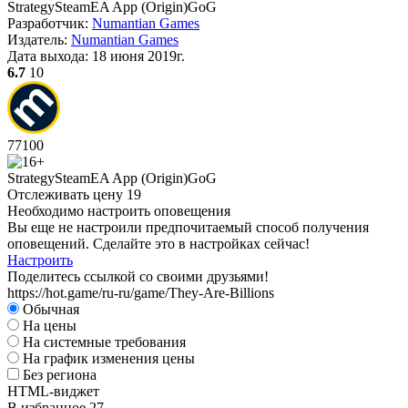
Strategy
Steam
EA App (Origin)
GoG
D
Разработчик:
Numantian Games
Издатель:
Numantian Games
А
Дата выхода:
18 июня 2019г.
6.7
10
W
77
100
Strategy
Steam
EA App (Origin)
GoG
Отслеживать цену
19
Необходимо настроить оповещения
Вы еще не настроили предпочитаемый способ получения
D
оповещений. Сделайте это в настройках сейчас!
А
Настроить
Поделитесь ссылкой со своими друзьями!
https://hot.game/ru-ru/game/They-Are-Billions
Обычная
На цены
На системные требования
На график изменения цены
Без региона
HTML-виджет
В избранное
27