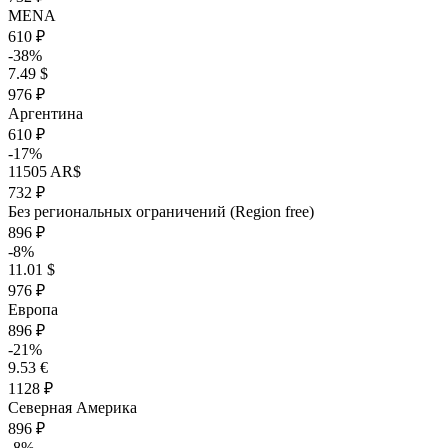
MENA
610 ₽
-38%
7.49 $
976 ₽
Аргентина
610 ₽
-17%
11505 AR$
732 ₽
Без региональных ограничений (Region free)
896 ₽
-8%
11.01 $
976 ₽
Европа
896 ₽
-21%
9.53 €
1128 ₽
Северная Америка
896 ₽
-8%