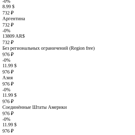
-0%
8.99 $
732 ₽
Аргентина
732 ₽
-0%
13809 AR$
732 ₽
Без региональных ограничений (Region free)
976 ₽
-0%
11.99 $
976 ₽
Азия
976 ₽
-0%
11.99 $
976 ₽
Соединённые Штаты Америки
976 ₽
-0%
11.99 $
976 ₽