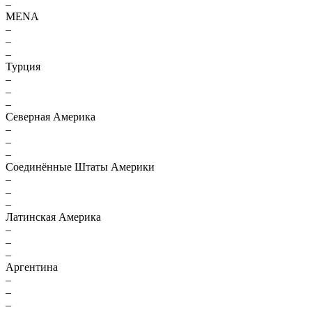
–
MENA
–
–
–
Турция
–
–
–
Северная Америка
–
–
–
Соединённые Штаты Америки
–
–
–
Латинская Америка
–
–
–
Аргентина
–
–
–