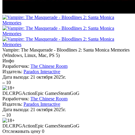
Vampire: The Masquerade - Bloodlines 2: Santa Monica Memories
(
Windows, Linux, Mac, PS 5
)
Инфо
Разработчик:
The Chinese Room
Издатель:
Paradox Interactive
Дата выхода:
21 октября 2025г.
–
10
DLC
RPG
Action
Epic Games
Steam
GoG
Разработчик:
The Chinese Room
Издатель:
Paradox Interactive
Дата выхода:
21 октября 2025г.
–
10
DLC
RPG
Action
Epic Games
Steam
GoG
Отслеживать цену
0