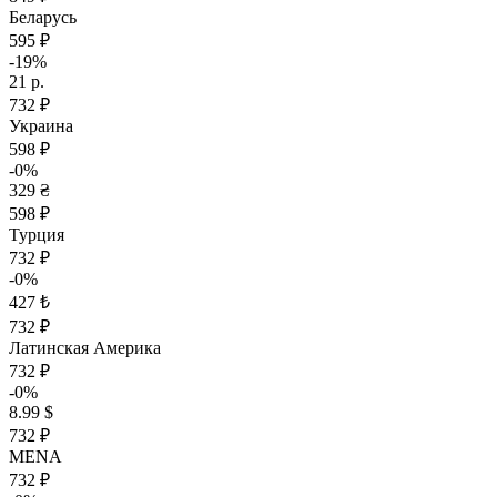
Беларусь
595 ₽
-19%
21 р.
732 ₽
Украина
598 ₽
-0%
329 ₴
598 ₽
Турция
732 ₽
-0%
427 ₺
732 ₽
Латинская Америка
732 ₽
-0%
8.99 $
732 ₽
MENA
732 ₽