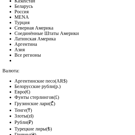
Казахстан
Беларусь
Россия
MENA
Турция
Северная Америка
Соединённые Штаты Америки
Латинская Америка
Аргентина
Азия
Все регионы
Валюта:
Аргентинские песо(AR$)
Белорусские рубли(р.)
Евро(€)
Фунты стерлингов(£)
Грузинские лари(₾)
Тенге(₸)
Злоты(zł)
Рубли(₽)
Турецкие лиры(₺)
Гривны(₴)