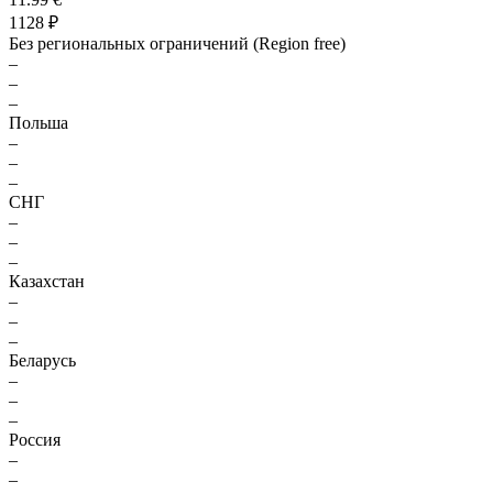
1128 ₽
Без региональных ограничений (Region free)
–
–
–
Польша
–
–
–
СНГ
–
–
–
Казахстан
–
–
–
Беларусь
–
–
–
Россия
–
–