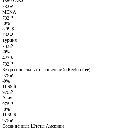
13809 AR$
732 ₽
MENA
732 ₽
-0%
8.99 $
732 ₽
Турция
732 ₽
-0%
427 ₺
732 ₽
Без региональных ограничений (Region free)
976 ₽
-0%
11.99 $
976 ₽
Азия
976 ₽
-0%
11.99 $
976 ₽
Соединённые Штаты Америки