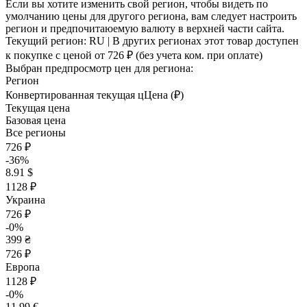
Если вы хотите изменить свой регион, чтобы видеть по
умолчанию цены для другого региона, вам следует настроить
регион и предпочитаюемую валюту в верхней части сайта.
Текущий регион:
RU
| В других регионах этот товар доступен
к покупке с ценой
от 726 ₽
(без учета ком. при оплате)
Выбран предпросмотр цен для региона:
Регион
Конвертированная текущая ц
Ц
ена (₽)
Текущая цена
Базовая цена
Все регионы
726 ₽
-36%
8.91 $
1128 ₽
Украина
726 ₽
-0%
399 ₴
726 ₽
Европа
1128 ₽
-0%
11.99 €