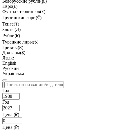
Белорусские рубли(р.)
Евро(€)
Фунты стерлингов(£)
Грузинские лари(₾)
Тенге(₸)
Злоты(zł)
Рубли(₽)
Турецкие лиры(₺)
Гривны(₴)
Доллары($)
Язык:
English
Русский
Українська
Год
Год
Цена (₽)
Цена (₽)