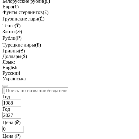
Белорусские рубли(р.)
Евро(€)
Фунты стерлингов(£)
Грузинские лари(₾)
Тенге(₸)
Злоты(zł)
Рубли(₽)
Турецкие лиры(₺)
Гривны(₴)
Доллары($)
Язык:
English
Русский
Українська
Год
Год
Цена (₽)
Цена (₽)