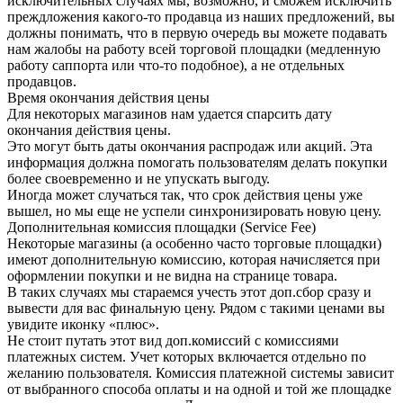
исключительных случаях мы, возможно, и сможем исключить
преждложения какого-то продавца из наших предложений, вы
должны понимать, что в первую очередь вы можете подавать
нам жалобы на работу всей торговой площадки (медленную
работу саппорта или что-то подобное), а не отдельных
продавцов.
Время окончания действия цены
Для некоторых магазинов нам удается спарсить дату
окончания действия цены.
Это могут быть даты окончания распродаж или акций. Эта
информация должна помогать пользователям делать покупки
более своевременно и не упускать выгоду.
Иногда может случаться так, что срок действия цены уже
вышел, но мы еще не успели синхронизировать новую цену.
Дополнительная комиссия площадки (Service Fee)
Некоторые магазины (а особенно часто торговые площадки)
имеют дополнительную комиссию, которая начисляется при
оформлении покупки и не видна на странице товара.
В таких случаях мы стараемся учесть этот доп.сбор сразу и
вывести для вас финальную цену. Рядом с такими ценами вы
увидите иконку «плюс».
Не стоит путать этот вид доп.комиссий с комиссиями
платежных систем. Учет которых включается отдельно по
желанию пользователя. Комиссия платежной системы зависит
от выбранного способа оплаты и на одной и той же площадке