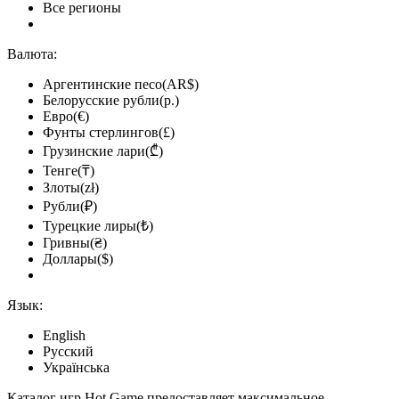
Все регионы
Валюта:
Аргентинские песо(AR$)
Белорусские рубли(р.)
Евро(€)
Фунты стерлингов(£)
Грузинские лари(₾)
Тенге(₸)
Злоты(zł)
Рубли(₽)
Турецкие лиры(₺)
Гривны(₴)
Доллары($)
Язык:
English
Русский
Українська
Каталог игр Hot.Game предоставляет максимальное