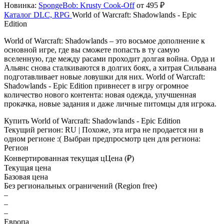
Новинка:
SpongeBob: Krusty Cook-Off
от 495 ₽
Каталог
DLC, RPG
World of Warcraft: Shadowlands - Epic
Edition
World of Warcraft: Shadowlands – это восьмое дополнение к
основной игре, где вы сможете попасть в ту самую
вселенную, где между расами проходит долгая война. Орда и
Альянс снова сталкиваются в долгих боях, а хитрая Сильвана
подготавливает новые ловушки для них. World of Warcraft:
Shadowlands - Epic Edition привнесет в игру огромное
количество нового контента: новая одежда, улучшенная
прокачка, новые задания и даже личные питомцы для игрока.
Купить World of Warcraft: Shadowlands - Epic Edition
Текущий регион:
RU
| Похоже, эта игра не продается ни в
одном регионе :(
Выбран предпросмотр цен для региона:
Регион
Конвертированная текущая ц
Ц
ена (₽)
Текущая цена
Базовая цена
Без региональных ограничений (Region free)
–
–
–
Европа