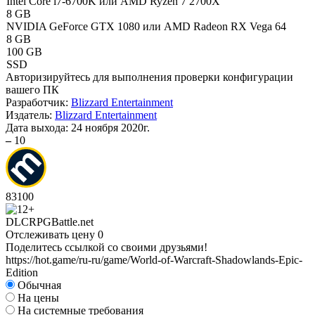
Intel Core i7-6700K или AMD Ryzen 7 2700X
8 GB
NVIDIA GeForce GTX 1080 или AMD Radeon RX Vega 64
8 GB
100 GB
SSD
Авторизируйтесь
для выполнения проверки конфигурации
вашего ПК
Разработчик:
Blizzard Entertainment
Издатель:
Blizzard Entertainment
Дата выхода:
24 ноября 2020г.
–
10
83
100
DLC
RPG
Battle.net
Отслеживать цену
0
Поделитесь ссылкой со своими друзьями!
https://hot.game/ru-ru/game/World-of-Warcraft-Shadowlands-Epic-
Edition
Обычная
На цены
На системные требования