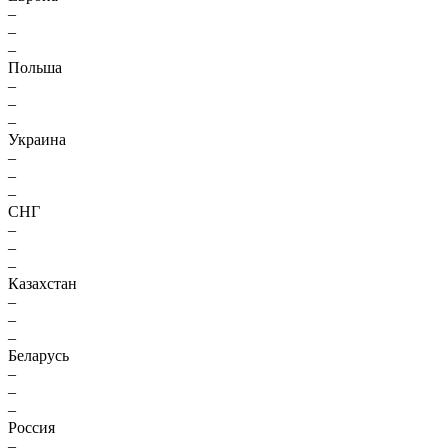
–
–
–
Польша
–
–
–
Украина
–
–
–
СНГ
–
–
–
Казахстан
–
–
–
Беларусь
–
–
–
Россия
–