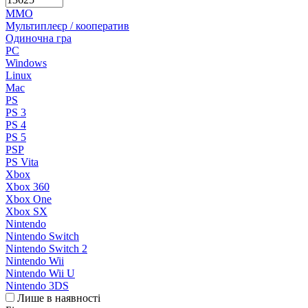
MMO
Мультиплеєр / кооператив
Одиночна гра
PC
Windows
Linux
Mac
PS
PS 3
PS 4
PS 5
PSP
PS Vita
Xbox
Xbox 360
Xbox One
Xbox SX
Nintendo
Nintendo Switch
Nintendo Switch 2
Nintendo Wii
Nintendo Wii U
Nintendo 3DS
Лише в наявності