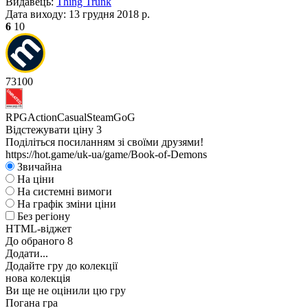
Видавець:
Thing Trunk
Дата виходу:
13 грудня 2018 р.
6
10
73
100
RPG
Action
Casual
Steam
GoG
Відстежувати ціну
3
Поділіться посиланням зі своїми друзями!
https://hot.game/uk-ua/game/Book-of-Demons
Звичайна
На ціни
На системні вимоги
На графік зміни ціни
Без регіону
HTML-віджет
До обраного
8
Додати...
Додайте гру до колекції
нова колекція
Ви ще не оцінили цю гру
Погана гра