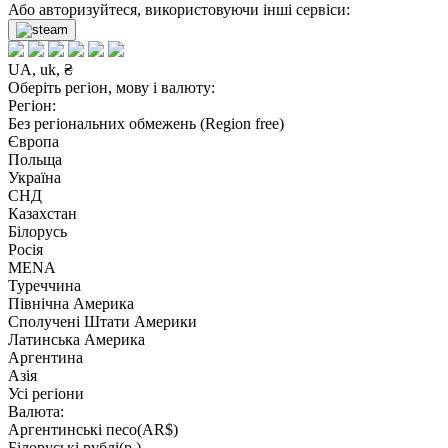
Або авторизуйтеся, використовуючи інші сервіси:
UA, uk, ₴
Оберіть регіон, мову і валюту:
Регіон:
Без регіональних обмежень (Region free)
Європа
Польща
Україна
СНД
Казахстан
Білорусь
Росія
MENA
Туреччина
Північна Америка
Сполучені Штати Америки
Латинська Америка
Аргентина
Азія
Усі регіони
Валюта:
Аргентинські песо(AR$)
Білоруські рублі(р.)