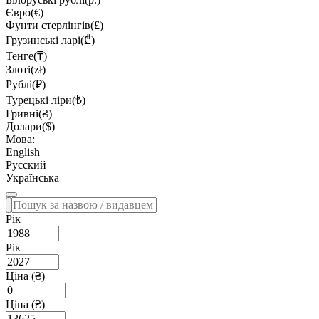
Євро(€)
Фунти стерлінгів(£)
Грузинські ларі(₾)
Тенге(₸)
Злоті(zł)
Рублі(₽)
Турецькі ліри(₺)
Гривні(₴)
Долари($)
Мова:
English
Русский
Українська
Рік
Рік
Ціна (₴)
Ціна (₴)