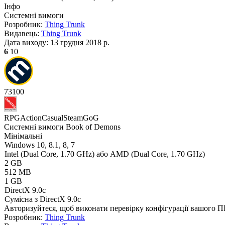
Інфо
Системні вимоги
Розробник:
Thing Trunk
Видавець:
Thing Trunk
Дата виходу:
13 грудня 2018 р.
6
10
73
100
RPG
Action
Casual
Steam
GoG
Системні вимоги Book of Demons
Мінімальні
Windows 10, 8.1, 8, 7
Intel (Dual Core, 1.70 GHz) або AMD (Dual Core, 1.70 GHz)
2 GB
512 MB
1 GB
DirectX 9.0c
Сумісна з DirectX 9.0c
Авторизуйтеся
, щоб виконати перевірку конфігурації вашого 
Розробник:
Thing Trunk