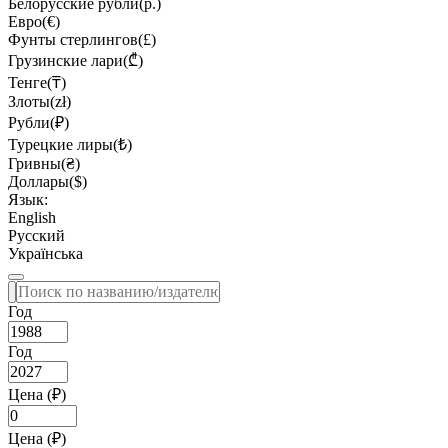
Белорусские рубли(р.)
Евро(€)
Фунты стерлингов(£)
Грузинские лари(₾)
Тенге(₸)
Злоты(zł)
Рубли(₽)
Турецкие лиры(₺)
Гривны(₴)
Доллары($)
Язык:
English
Русский
Українська
Год
Год
Цена (₽)
Цена (₽)