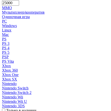
MMO
Мультиплеер/кооператив
Одиночная игра
PC
Windows
Linux
Mac
PS
PS 3
PS 4
PS 5
PSP
PS Vita
Xbox
Xbox 360
Xbox One
Xbox SX
Nintendo
Nintendo Switch
Nintendo Switch 2
Nintendo Wii
Nintendo Wii U
Nintendo 3DS
Только в наличии