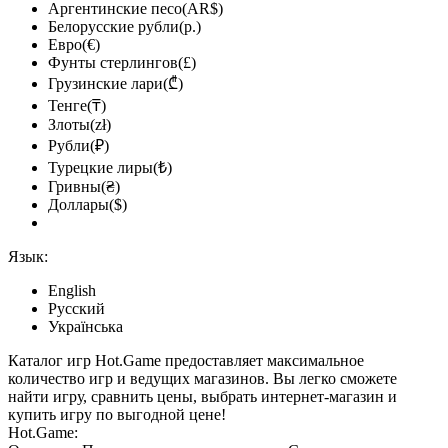
Аргентинские песо(AR$)
Белорусские рубли(р.)
Евро(€)
Фунты стерлингов(£)
Грузинские лари(₾)
Тенге(₸)
Злоты(zł)
Рубли(₽)
Турецкие лиры(₺)
Гривны(₴)
Доллары($)
Язык:
English
Русский
Українська
Каталог игр Hot.Game предоставляет максимальное
количество игр и ведущих магазинов. Вы легко сможете
найти игру, сравнить цены, выбрать интернет-магазин и
купить игру по выгодной цене!
Hot.Game: