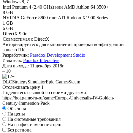
Windows 8, 7
Intel Pentium 4 (2.40 GHz) или AMD Athlon 64 3500+
8 GB
NVIDIA GeForce 8800 или ATI Radeon X1900 Series
1 GB
6 GB
DirectX 9.0c
Совместимая с DirectX
Авторизируйтесь
для выполнения проверки конфигурации
вашего ПК
Разработчик:
Paradox Development Studio
Издатель:
Paradox Interactive
Дата выхода:
11 декабря 2018г.
–
10
DLC
Strategy
Simulator
Epic Games
Steam
Отслеживать цену
1
Поделитесь ссылкой со своими друзьями!
https://hot.game/ru-ru/game/Europa-Universalis-IV-Golden-
Century-Immersion-Pack
Обычная
На цены
На системные требования
На график изменения цены
Без региона