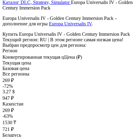
Каталог
DLC, Strategy, Simulator
Europa Universalis IV - Golden
Century Immersion Pack
Europa Universalis IV - Golden Century Immersion Pack –
дополнение для игры
Europa Universalis IV
.
Купить Europa Universalis IV - Golden Century Immersion Pack
Текущий регион:
RU
| В этом регионе самая низкая цена!
Выбран предпросмотр цен для региона:
Регион
Конвертированная текущая ц
Ц
ена (₽)
Текущая цена
Базовая цена
Все регионы
269 ₽
-72%
3.27 $
947 ₽
Казахстан
269 ₽
-63%
1530 ₸
721 ₽
Беларусь