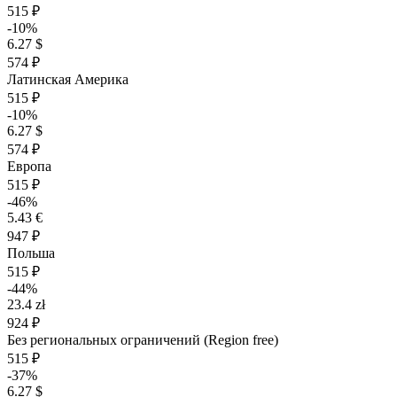
515 ₽
-10%
6.27 $
574 ₽
Латинская Америка
515 ₽
-10%
6.27 $
574 ₽
Европа
515 ₽
-46%
5.43 €
947 ₽
Польша
515 ₽
-44%
23.4 zł
924 ₽
Без региональных ограничений (Region free)
515 ₽
-37%
6.27 $