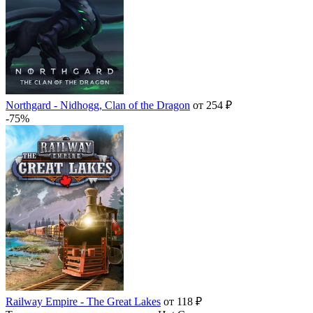
Northgard - Nidhogg, Clan of the Dragon
от 254 ₽
-75%
Railway Empire - The Great Lakes
от 118 ₽