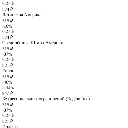
6.27 $
574 ₽
Латинская Америка
515 ₽
-10%
6.27 $
574 ₽
Соединённые Штаты Америки
515 ₽
-37%
6.27 $
821 ₽
Европа
515 ₽
-46%
5.43 €
947 ₽
Без региональных ограничений (Region free)
515 ₽
-37%
6.27 $
821 ₽
Польша