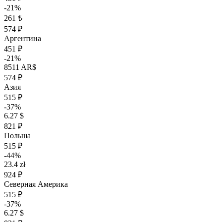
-21%
261 ₺
574 ₽
Аргентина
451 ₽
-21%
8511 AR$
574 ₽
Азия
515 ₽
-37%
6.27 $
821 ₽
Польша
515 ₽
-44%
23.4 zł
924 ₽
Северная Америка
515 ₽
-37%
6.27 $