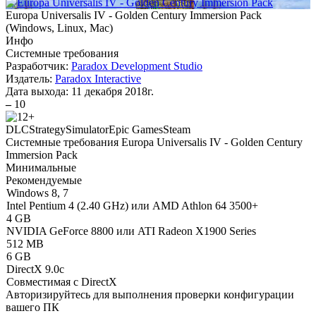
Europa Universalis IV - Golden Century Immersion Pack
(
Windows, Linux, Mac
)
Инфо
Системные требования
Разработчик:
Paradox Development Studio
Издатель:
Paradox Interactive
Дата выхода:
11 декабря 2018г.
–
10
DLC
Strategy
Simulator
Epic Games
Steam
Системные требования Europa Universalis IV - Golden Century
Immersion Pack
Минимальные
Рекомендуемые
Windows 8, 7
Intel Pentium 4 (2.40 GHz) или AMD Athlon 64 3500+
4 GB
NVIDIA GeForce 8800 или ATI Radeon X1900 Series
512 MB
6 GB
DirectX 9.0c
Совместимая с DirectX
Авторизируйтесь
для выполнения проверки конфигурации
вашего ПК