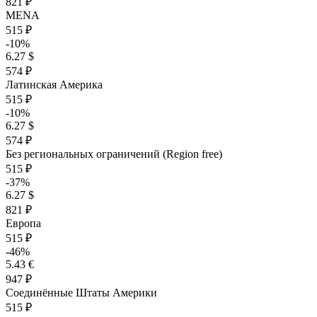
821 ₽
MENA
515 ₽
-10%
6.27 $
574 ₽
Латинская Америка
515 ₽
-10%
6.27 $
574 ₽
Без региональных ограничений (Region free)
515 ₽
-37%
6.27 $
821 ₽
Европа
515 ₽
-46%
5.43 €
947 ₽
Соединённые Штаты Америки
515 ₽